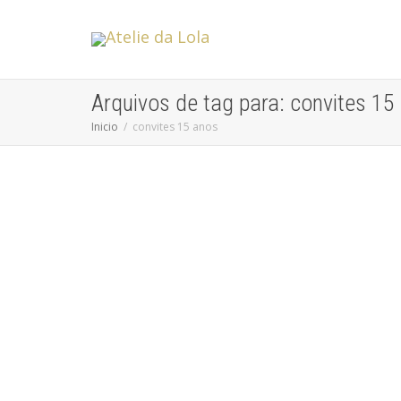
Arquivos de tag para: convites 15
Inicio
convites 15 anos
Tendências de Convites para Festas de
15 Anos
Atelie da Lola
Os convites para festas de 15 anos em 2024 estão cada
vez mais diversificados e criativos, refletindo tanto a...
leia mais