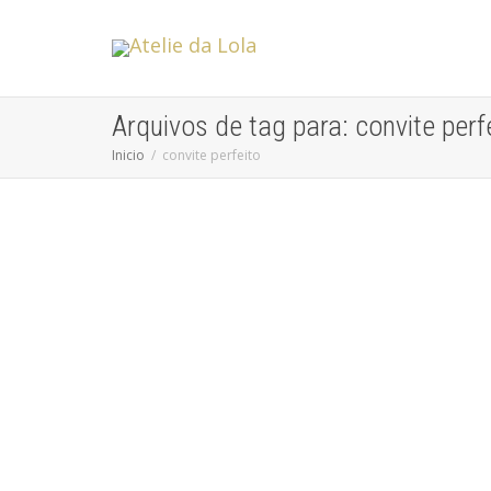
Arquivos de tag para: convite perf
Inicio
convite perfeito
Erros Comuns a Evitar na Criação de
Convites de Casamento: O Guia
Completo para um Convite Perfeito
Atelie da Lola
Os convites de casamento são a primeira impressão
que os convidados terão do seu grande dia, e por isso,...
leia mais