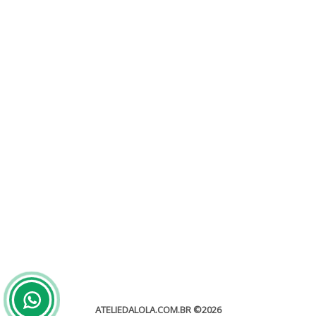
Gráfica convite de casamento
Sem categoria
Uma gráfica é uma prestadora de serviço que trabalham
especificamente com a gravação de tinturas por assim dizer, a...
leia mais
ATELIEDALOLA.COM.BR
©2026