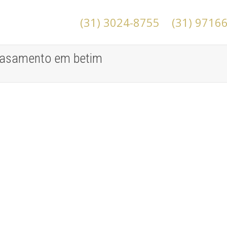
(31) 3024-8755
(31) 9716
 casamento em betim
Convites para casamento Clássicos em
BH
Convites de Casamento
Convites para casamento clássicos em BH é sempre
uma boa alternativa principalmente para quem quer
algo bem específico. Conseguir...
leia mais