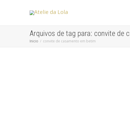
Arquivos de tag para: convite de
Inicio
convite de casamento em betim
Convites para Casamento em BH
Convites de Casamento
Encontrar um local que ofereça convites para
casamento em BH é um desafio e tanto, principalmente
para encontrar algo...
leia mais