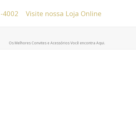
6-4002
Visite nossa Loja Online
Os Melhores Convites e Acessórios Você encontra Aqui.
Convites para Casamento em Belo
Horizonte
Convites de Casamento
Encontrar bons convites para casamento em Belo
Horizonte é o que muitas pessoas querem e precisam.
Poucos se interessam...
leia mais