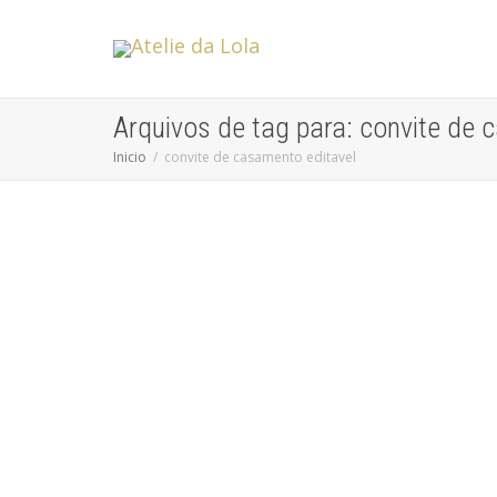
Arquivos de tag para: convite de 
Inicio
convite de casamento editavel
Como criar um convite de casamento
Sem categoria
Saber como criar um convite de casamento é algo muito
importante e que também faz toda a diferença para...
leia mais