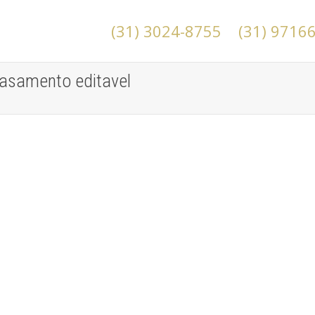
(31) 3024-8755
(31) 9716
casamento editavel
Como montar um convite de casamento
Sem categoria
Você sabe como montar um convite de casamento?
Parece algo muito simples, mas qualquer detalhe pode
fazer com que...
leia mais