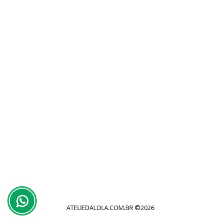
História do Baile de Debutantes
Convites de Debutantes
A Festa de 15 anos (também conhecida como festa de debutantes
e baile de debutantes) é uma celebração do aniversário de 15...
leia mais
ATELIEDALOLA.COM.BR
©2026