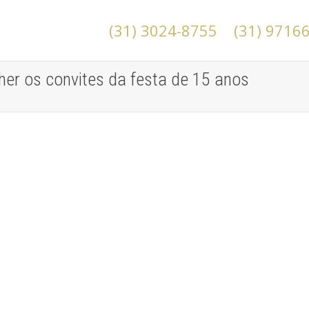
(31) 3024-8755
(31) 9716
her os convites da festa de 15 anos
Debutante: o que é e como organizar a
festa de 15 anos
Convites de Debutantes
A debutante é uma menina que está completando anos
e, por isso, é considerada uma mulher. A festa de...
leia mais