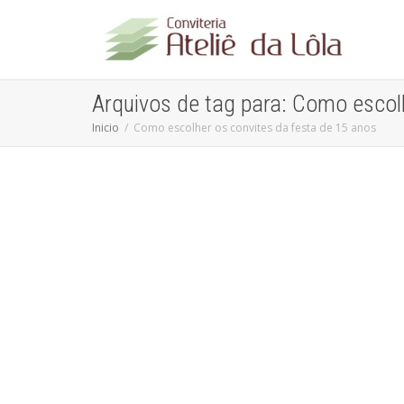
Arquivos de tag para: Como escol
Inicio
Como escolher os convites da festa de 15 anos
Convites de 15 Anos Exclusivos
Atelie da Lola
,
Convites Personalizados
Celebre seu aniversário de forma única e encantadora
com os convites personalizados do Ateliê da Lola! Nossa
missão é...
leia mais