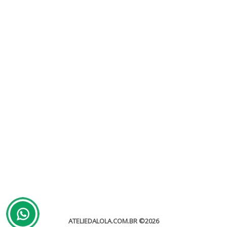
Caixas Personalizadas BH
Atelie da Lola
Utilizar caixas personalizadas BH é algo que muitos
empreendimentos deveriam fazer e que é muito importante. Seja
para quem...
leia mais
ATELIEDALOLA.COM.BR
©2026