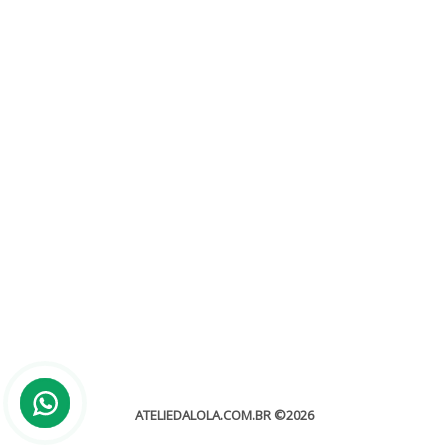
Brasão para convite de casamento
Sem categoria
O brasão para convite de casamento é um dos elementos que
mais chamam a atenção, principalmente pelo fato de...
leia mais
ATELIEDALOLA.COM.BR
©2026