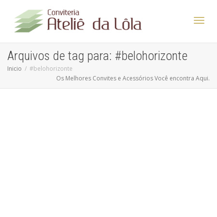
Altern
Arquivos de tag para: #belohorizonte
Inicio
#belohorizonte
Os Melhores Convites e Acessórios Você encontra Aqui.
Nave