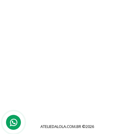
Conviteria em BH
Sem categoria
Conviteria em BH O serviço de conviteira é sempre muito
importante e tudo isso depende muito de como você...
leia mais
ATELIEDALOLA.COM.BR
©2026