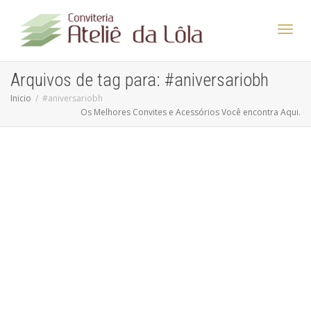
Altern
Arquivos de tag para: #aniversariobh
Inicio
#aniversariobh
Os Melhores Convites e Acessórios Você encontra Aqui.
Nave
Dicas para Escolher Design e Cores de Convites