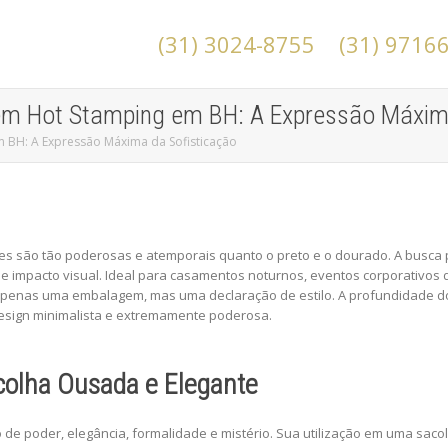
(31) 3024-8755
(31) 9716
em Hot Stamping em BH: A Expressão Máxim
 BH: A Expressão Máxima da Sofisticação
 são tão poderosas e atemporais quanto o preto e o dourado. A busca
o e impacto visual. Ideal para casamentos noturnos, eventos corporativos
enas uma embalagem, mas uma declaração de estilo. A profundidade do p
design minimalista e extremamente poderosa.
scolha Ousada e Elegante
o de poder, elegância, formalidade e mistério. Sua utilização em uma sa