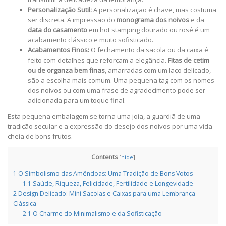
Personalização Sutil:
A personalização é chave, mas costuma
ser discreta. A impressão do
monograma dos noivos
e da
data do casamento
em hot stamping dourado ou rosé é um
acabamento clássico e muito sofisticado.
Acabamentos Finos:
O fechamento da sacola ou da caixa é
feito com detalhes que reforçam a elegância.
Fitas de cetim
ou de organza bem finas
, amarradas com um laço delicado,
são a escolha mais comum. Uma pequena tag com os nomes
dos noivos ou com uma frase de agradecimento pode ser
adicionada para um toque final.
Esta pequena embalagem se torna uma joia, a guardiã de uma
tradição secular e a expressão do desejo dos noivos por uma vida
cheia de bons frutos.
Contents
[
hide
]
1
O Simbolismo das Amêndoas: Uma Tradição de Bons Votos
1.1
Saúde, Riqueza, Felicidade, Fertilidade e Longevidade
2
Design Delicado: Mini Sacolas e Caixas para uma Lembrança
Clássica
2.1
O Charme do Minimalismo e da Sofisticação