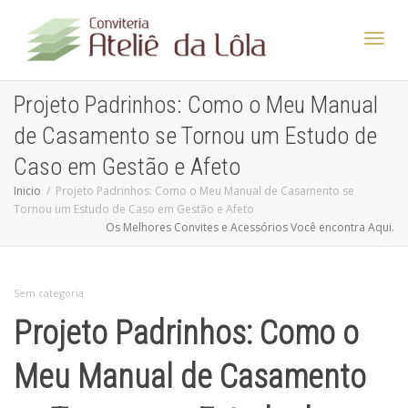
Altern
Projeto Padrinhos: Como o Meu Manual
de Casamento se Tornou um Estudo de
Nave
Caso em Gestão e Afeto
Inicio
Projeto Padrinhos: Como o Meu Manual de Casamento se
Tornou um Estudo de Caso em Gestão e Afeto
Os Melhores Convites e Acessórios Você encontra Aqui.
Sem categoria
Projeto Padrinhos: Como o
Meu Manual de Casamento