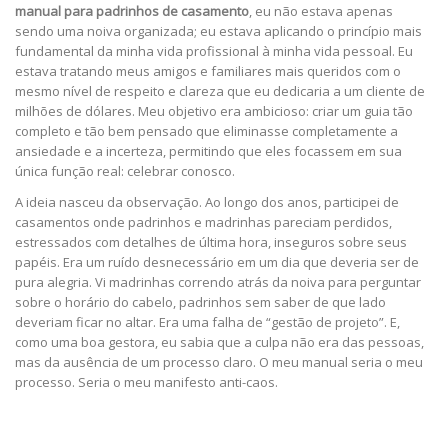
manual para padrinhos de casamento
, eu não estava apenas
sendo uma noiva organizada; eu estava aplicando o princípio mais
fundamental da minha vida profissional à minha vida pessoal. Eu
estava tratando meus amigos e familiares mais queridos com o
mesmo nível de respeito e clareza que eu dedicaria a um cliente de
milhões de dólares. Meu objetivo era ambicioso: criar um guia tão
completo e tão bem pensado que eliminasse completamente a
ansiedade e a incerteza, permitindo que eles focassem em sua
única função real: celebrar conosco.
A ideia nasceu da observação. Ao longo dos anos, participei de
casamentos onde padrinhos e madrinhas pareciam perdidos,
estressados com detalhes de última hora, inseguros sobre seus
papéis. Era um ruído desnecessário em um dia que deveria ser de
pura alegria. Vi madrinhas correndo atrás da noiva para perguntar
sobre o horário do cabelo, padrinhos sem saber de que lado
deveriam ficar no altar. Era uma falha de “gestão de projeto”. E,
como uma boa gestora, eu sabia que a culpa não era das pessoas,
mas da ausência de um processo claro. O meu manual seria o meu
processo. Seria o meu manifesto anti-caos.