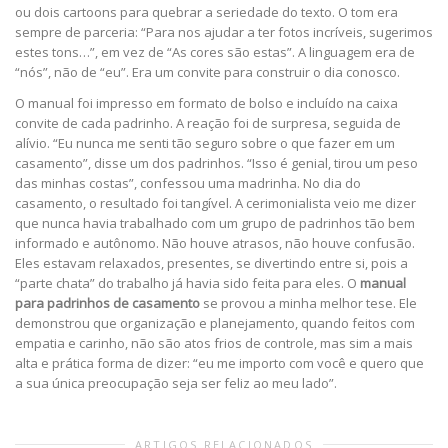
ou dois cartoons para quebrar a seriedade do texto. O tom era
sempre de parceria: “Para nos ajudar a ter fotos incríveis, sugerimos
estes tons…”, em vez de “As cores são estas”. A linguagem era de
“nós”, não de “eu”. Era um convite para construir o dia conosco.
O manual foi impresso em formato de bolso e incluído na caixa
convite de cada padrinho. A reação foi de surpresa, seguida de
alívio. “Eu nunca me senti tão seguro sobre o que fazer em um
casamento”, disse um dos padrinhos. “Isso é genial, tirou um peso
das minhas costas”, confessou uma madrinha. No dia do
casamento, o resultado foi tangível. A cerimonialista veio me dizer
que nunca havia trabalhado com um grupo de padrinhos tão bem
informado e autônomo. Não houve atrasos, não houve confusão.
Eles estavam relaxados, presentes, se divertindo entre si, pois a
“parte chata” do trabalho já havia sido feita para eles. O
manual
para padrinhos de casamento
se provou a minha melhor tese. Ele
demonstrou que organização e planejamento, quando feitos com
empatia e carinho, não são atos frios de controle, mas sim a mais
alta e prática forma de dizer: “eu me importo com você e quero que
a sua única preocupação seja ser feliz ao meu lado”.
ARTIGOS RELACIONADOS