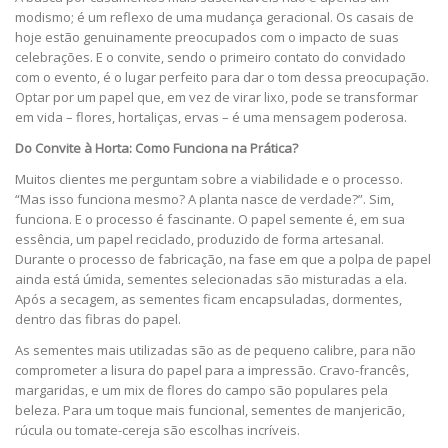
modismo; é um reflexo de uma mudança geracional. Os casais de
hoje estão genuinamente preocupados com o impacto de suas
celebrações. E o convite, sendo o primeiro contato do convidado
com o evento, é o lugar perfeito para dar o tom dessa preocupação.
Optar por um papel que, em vez de virar lixo, pode se transformar
em vida – flores, hortaliças, ervas – é uma mensagem poderosa.
Do Convite à Horta: Como Funciona na Prática?
Muitos clientes me perguntam sobre a viabilidade e o processo.
“Mas isso funciona mesmo? A planta nasce de verdade?”. Sim,
funciona. E o processo é fascinante. O papel semente é, em sua
essência, um papel reciclado, produzido de forma artesanal.
Durante o processo de fabricação, na fase em que a polpa de papel
ainda está úmida, sementes selecionadas são misturadas a ela.
Após a secagem, as sementes ficam encapsuladas, dormentes,
dentro das fibras do papel.
As sementes mais utilizadas são as de pequeno calibre, para não
comprometer a lisura do papel para a impressão. Cravo-francês,
margaridas, e um mix de flores do campo são populares pela
beleza. Para um toque mais funcional, sementes de manjericão,
rúcula ou tomate-cereja são escolhas incríveis.