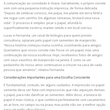
A comunicação ao convidado é chave. Geralmente, o próprio convite
vem com uma pequena instrução impressa, de forma delicada:
“Depois de celebrar conosco, me pique, me plante em terra fértil e
me regue com carinho. Em algumas semanas, brotará uma nova
vida”. O processo é simples: picar o papel, afundá-lo
superficialmente na terra, manter úmido e em local com luz.
Lucas e Fernanda, um casal de biólogos para quem prestei
consultoria, optaram pelo papel com sementes de manjericão.
“Nossa história começou numa cozinha, cozinhando para amigos.
Queríamos que nosso convite não fosse só um papel, mas uma
continuação da nossa essência. Hoje, recebemos fotos de amigos
com seus vasinhos de manjericão na janela. É como se um
pedacinho do nosso amor continuasse a crescer na casa de cada
pessoa que amamos”, relatou Fernanda.
Considerações Importantes para uma Escolha Consciente
É fundamental, contudo, ter alguns cuidados. A impressão no papel
semente deve ser feita com impressoras que não aqueçam demais
o papel, para não danificar as sementes. Além disso, a textura do
papel é mais rústica, o que combina perfeitamente com casamentos
ao ar livre, no campo ou na praia, mas pode não ser a melhor opção
para um estilo ultra-clássico.