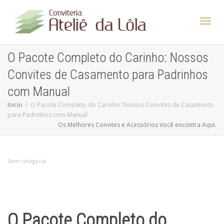
Altern
O Pacote Completo do Carinho: Nossos
Convites de Casamento para Padrinhos
Nave
com Manual
Inicio
O Pacote Completo do Carinho: Nossos Convites de Casamento
para Padrinhos com Manual
Os Melhores Convites e Acessórios Você encontra Aqui.
Sem categoria
O Pacote Completo do