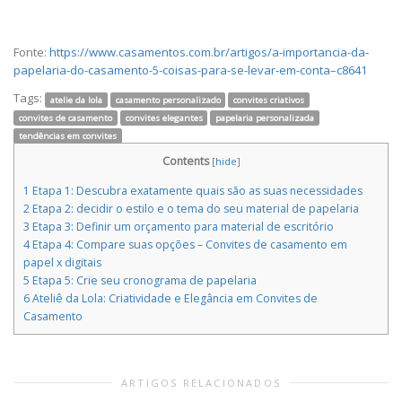
Fonte:
https://www.casamentos.com.br/artigos/a-importancia-da-
papelaria-do-casamento-5-coisas-para-se-levar-em-conta–c8641
Tags:
atelie da lola
casamento personalizado
convites criativos
convites de casamento
convites elegantes
papelaria personalizada
tendências em convites
Contents
[
hide
]
1
Etapa 1: Descubra exatamente quais são as suas necessidades
2
Etapa 2: decidir o estilo e o tema do seu material de papelaria
3
Etapa 3: Definir um orçamento para material de escritório
4
Etapa 4: Compare suas opções – Convites de casamento em
papel x digitais
5
Etapa 5: Crie seu cronograma de papelaria
6
Ateliê da Lola: Criatividade e Elegância em Convites de
Casamento
ARTIGOS RELACIONADOS