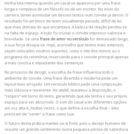
minha luta interna quando um casal se apaixona por uma frase
longa e complexa de um filósofo ou de um escritor. No início da
carreira, tentei acomodar um desses textos num convite já denso. O
resultado foi um bloco de texto visualmente pesado, difícil de ler,
que mais distraía do que encantava. A beleza da citação perdeu-se
na falta de espaço. A lição foi crucial: o convite impresso valoriza a
brevidade. Se uma
frase de amor ou versículo
for demasiado longo,
a sua força dissipa-se. Hoje, aconselho que textos mais extensos
sejam colocados noutros suportes, como o site dos noivos ou o
programa da cerimónia, reservando para o convite principal apenas
a mais concisa e impactante das sentenças.
No processo de design, a escolha da frase influencia todo o
ambiente do convite. Uma frase divertida e moderna pede um
layout mais arrojado. Um versículo bíblico pede uma composição
mais clássica e reverente. No ateliê, testamos a disposição, o
“respiro” em torno do texto, garantindo que ele tenha o seu próprio
espaço para ser absorvido. O som do casal a ler diferentes opções
em voz alta é, muitas vezes, o que define a escolha final – eles
precisam de “sentir” a frase como sua.
O futuro desta prática manter-se-á forte, pois o desejo humano de
resumir um grande sentimento numa pequena pérola de sabedoria