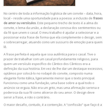
No centro de toda a informação logística de um convite – data, hora,
local – reside uma oportunidade para a poesia: a inclusão de
frases
de amor ou versículos
. Este pequeno trecho de texto é a alma do
convite, o lema da união, a declaração concisa dos sentimentos ou
da fé que unem o casal. O meu trabalho é ajudar a selecionar e a
posicionar esta frase de forma que ela complemente o design, sem
o sobrecarregar, atuando como um sussurro de emoção para quem
lê.
A frase perfeita é aquela que soa autêntica para o casal. Tive o
prazer de trabalhar com um casal profundamente religioso, para
quem um versículo específico do Cântico dos Cânticos era a
definição da sua história. Em vez de lhe dar um destaque excessivo,
optámos por colocá-lo no rodapé do convite, composto numa
elegante fonte itálica, ligeiramente menor que o texto principal.
Funcionou como uma fundação, uma base sobre a qual todo o
anúncio se erguia. Não era um grito, mas uma afirmação serena e
poderosa da sua fé como alicerce do seu amor. O design deve
servir a frase, e não o contrário.
O maior desafio, contudo, é a contenção. A “confissão” que faço é a