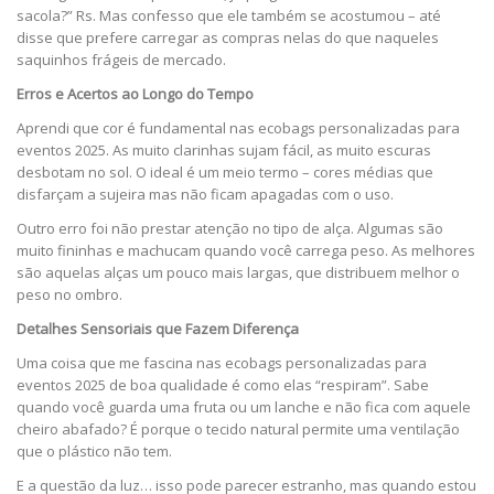
sacola?” Rs. Mas confesso que ele também se acostumou – até
disse que prefere carregar as compras nelas do que naqueles
saquinhos frágeis de mercado.
Erros e Acertos ao Longo do Tempo
Aprendi que cor é fundamental nas ecobags personalizadas para
eventos 2025. As muito clarinhas sujam fácil, as muito escuras
desbotam no sol. O ideal é um meio termo – cores médias que
disfarçam a sujeira mas não ficam apagadas com o uso.
Outro erro foi não prestar atenção no tipo de alça. Algumas são
muito fininhas e machucam quando você carrega peso. As melhores
são aquelas alças um pouco mais largas, que distribuem melhor o
peso no ombro.
Detalhes Sensoriais que Fazem Diferença
Uma coisa que me fascina nas ecobags personalizadas para
eventos 2025 de boa qualidade é como elas “respiram”. Sabe
quando você guarda uma fruta ou um lanche e não fica com aquele
cheiro abafado? É porque o tecido natural permite uma ventilação
que o plástico não tem.
E a questão da luz… isso pode parecer estranho, mas quando estou