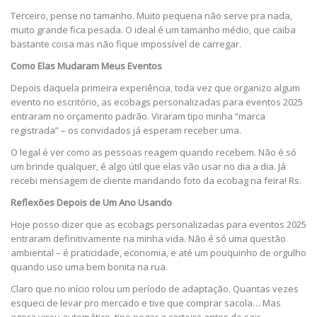
Terceiro, pense no tamanho. Muito pequena não serve pra nada,
muito grande fica pesada. O ideal é um tamanho médio, que caiba
bastante coisa mas não fique impossível de carregar.
Como Elas Mudaram Meus Eventos
Depois daquela primeira experiência, toda vez que organizo algum
evento no escritório, as ecobags personalizadas para eventos 2025
entraram no orçamento padrão. Viraram tipo minha “marca
registrada” – os convidados já esperam receber uma.
O legal é ver como as pessoas reagem quando recebem. Não é só
um brinde qualquer, é algo útil que elas vão usar no dia a dia. Já
recebi mensagem de cliente mandando foto da ecobag na feira! Rs.
Reflexões Depois de Um Ano Usando
Hoje posso dizer que as ecobags personalizadas para eventos 2025
entraram definitivamente na minha vida. Não é só uma questão
ambiental – é praticidade, economia, e até um pouquinho de orgulho
quando uso uma bem bonita na rua.
Claro que no início rolou um período de adaptação. Quantas vezes
esqueci de levar pro mercado e tive que comprar sacola… Mas
agora virou automático, tipo pegar a carteira antes de sair.