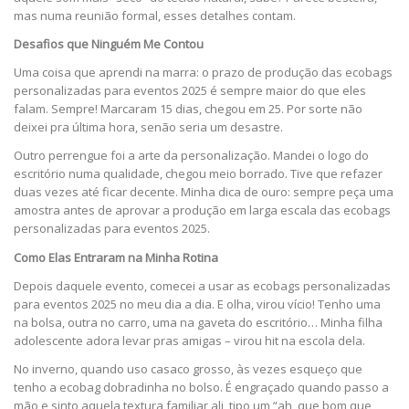
mas numa reunião formal, esses detalhes contam.
Desafios que Ninguém Me Contou
Uma coisa que aprendi na marra: o prazo de produção das ecobags
personalizadas para eventos 2025 é sempre maior do que eles
falam. Sempre! Marcaram 15 dias, chegou em 25. Por sorte não
deixei pra última hora, senão seria um desastre.
Outro perrengue foi a arte da personalização. Mandei o logo do
escritório numa qualidade, chegou meio borrado. Tive que refazer
duas vezes até ficar decente. Minha dica de ouro: sempre peça uma
amostra antes de aprovar a produção em larga escala das ecobags
personalizadas para eventos 2025.
Como Elas Entraram na Minha Rotina
Depois daquele evento, comecei a usar as ecobags personalizadas
para eventos 2025 no meu dia a dia. E olha, virou vício! Tenho uma
na bolsa, outra no carro, uma na gaveta do escritório… Minha filha
adolescente adora levar pras amigas – virou hit na escola dela.
No inverno, quando uso casaco grosso, às vezes esqueço que
tenho a ecobag dobradinha no bolso. É engraçado quando passo a
mão e sinto aquela textura familiar ali, tipo um “ah, que bom que