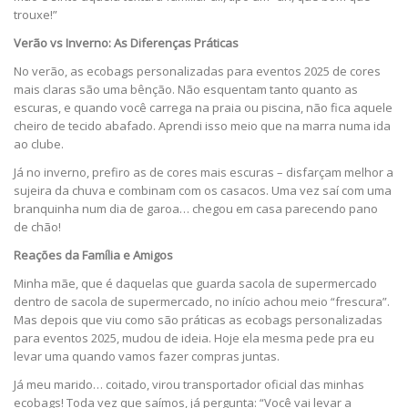
trouxe!”
Verão vs Inverno: As Diferenças Práticas
No verão, as ecobags personalizadas para eventos 2025 de cores
mais claras são uma bênção. Não esquentam tanto quanto as
escuras, e quando você carrega na praia ou piscina, não fica aquele
cheiro de tecido abafado. Aprendi isso meio que na marra numa ida
ao clube.
Já no inverno, prefiro as de cores mais escuras – disfarçam melhor a
sujeira da chuva e combinam com os casacos. Uma vez saí com uma
branquinha num dia de garoa… chegou em casa parecendo pano
de chão!
Reações da Família e Amigos
Minha mãe, que é daquelas que guarda sacola de supermercado
dentro de sacola de supermercado, no início achou meio “frescura”.
Mas depois que viu como são práticas as ecobags personalizadas
para eventos 2025, mudou de ideia. Hoje ela mesma pede pra eu
levar uma quando vamos fazer compras juntas.
Já meu marido… coitado, virou transportador oficial das minhas
ecobags! Toda vez que saímos, já pergunta: “Você vai levar a