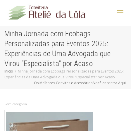
Altern
Minha Jornada com Ecobags
Personalizadas para Eventos 2025:
Nave
Experiências de Uma Advogada que
Virou “Especialista” por Acaso
Inicio
Minha Jornada com Ecobags Personalizadas para Eventos 2025:
Experiências de Uma Advogada que Virou “Especialista” por Acaso
Os Melhores Convites e Acessórios Você encontra Aqui.
Sem categoria