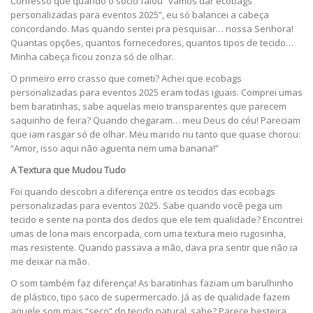
Confesso que quando o sócio falou “vamos dar ecobags
personalizadas para eventos 2025”, eu só balancei a cabeça
concordando. Mas quando sentei pra pesquisar… nossa Senhora!
Quantas opções, quantos fornecedores, quantos tipos de tecido…
Minha cabeça ficou zonza só de olhar.
O primeiro erro crasso que cometi? Achei que ecobags
personalizadas para eventos 2025 eram todas iguais. Comprei umas
bem baratinhas, sabe aquelas meio transparentes que parecem
saquinho de feira? Quando chegaram… meu Deus do céu! Pareciam
que iam rasgar só de olhar. Meu marido riu tanto que quase chorou:
“Amor, isso aqui não aguenta nem uma banana!”
A Textura que Mudou Tudo
Foi quando descobri a diferença entre os tecidos das ecobags
personalizadas para eventos 2025. Sabe quando você pega um
tecido e sente na ponta dos dedos que ele tem qualidade? Encontrei
umas de lona mais encorpada, com uma textura meio rugosinha,
mas resistente. Quando passava a mão, dava pra sentir que não ia
me deixar na mão.
O som também faz diferença! As baratinhas faziam um barulhinho
de plástico, tipo saco de supermercado. Já as de qualidade fazem
aquele som mais “seco” do tecido natural, sabe? Parece besteira,