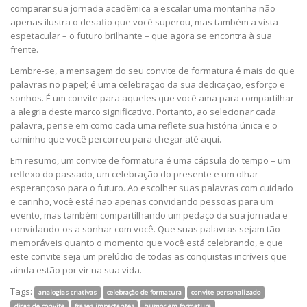
comparar sua jornada acadêmica a escalar uma montanha não
apenas ilustra o desafio que você superou, mas também a vista
espetacular – o futuro brilhante – que agora se encontra à sua
frente.
Lembre-se, a mensagem do seu convite de formatura é mais do que
palavras no papel; é uma celebração da sua dedicação, esforço e
sonhos. É um convite para aqueles que você ama para compartilhar
a alegria deste marco significativo. Portanto, ao selecionar cada
palavra, pense em como cada uma reflete sua história única e o
caminho que você percorreu para chegar até aqui.
Em resumo, um convite de formatura é uma cápsula do tempo – um
reflexo do passado, um celebração do presente e um olhar
esperançoso para o futuro. Ao escolher suas palavras com cuidado
e carinho, você está não apenas convidando pessoas para um
evento, mas também compartilhando um pedaço da sua jornada e
convidando-os a sonhar com você. Que suas palavras sejam tão
memoráveis quanto o momento que você está celebrando, e que
este convite seja um prelúdio de todas as conquistas incríveis que
ainda estão por vir na sua vida.
Tags:
analogias criativas
celebração de formatura
convite personalizado
dicas de convite
frases impactantes
humor em formatura