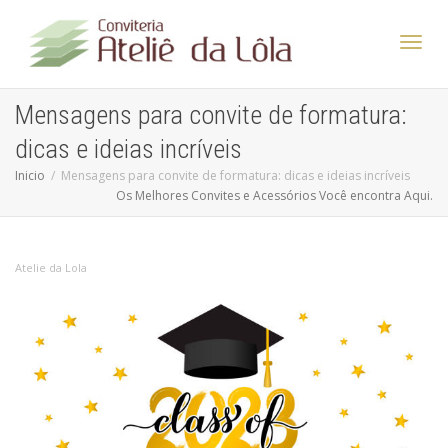
Altern
Mensagens para convite de formatura:
dicas e ideias incríveis
Nave
Inicio
Mensagens para convite de formatura: dicas e ideias incríveis
Os Melhores Convites e Acessórios Você encontra Aqui.
Atelie da Lola