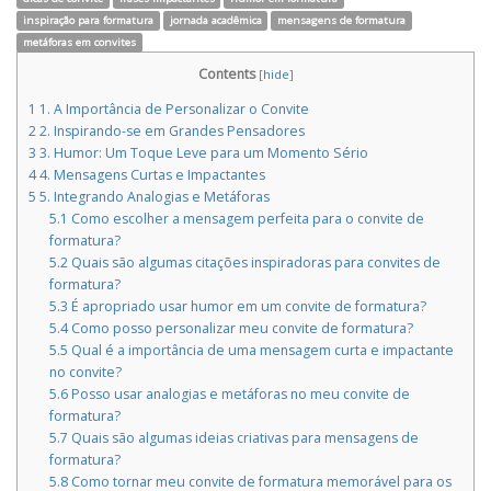
inspiração para formatura
jornada acadêmica
mensagens de formatura
metáforas em convites
Contents
[
hide
]
1
1. A Importância de Personalizar o Convite
2
2. Inspirando-se em Grandes Pensadores
3
3. Humor: Um Toque Leve para um Momento Sério
4
4. Mensagens Curtas e Impactantes
5
5. Integrando Analogias e Metáforas
5.1
Como escolher a mensagem perfeita para o convite de
formatura?
5.2
Quais são algumas citações inspiradoras para convites de
formatura?
5.3
É apropriado usar humor em um convite de formatura?
5.4
Como posso personalizar meu convite de formatura?
5.5
Qual é a importância de uma mensagem curta e impactante
no convite?
5.6
Posso usar analogias e metáforas no meu convite de
formatura?
5.7
Quais são algumas ideias criativas para mensagens de
formatura?
5.8
Como tornar meu convite de formatura memorável para os