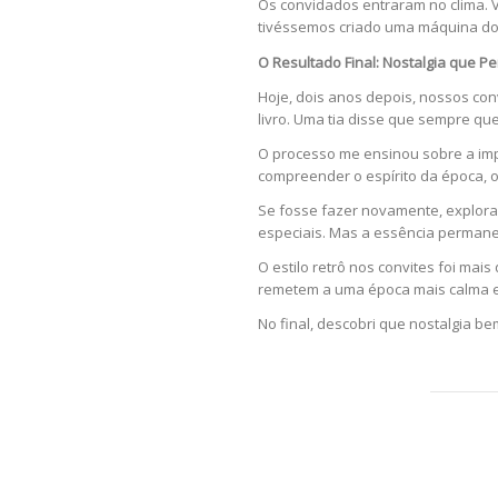
Os convidados entraram no clima. V
tivéssemos criado uma máquina do
O Resultado Final: Nostalgia que 
Hoje, dois anos depois, nossos co
livro. Uma tia disse que sempre q
O processo me ensinou sobre a impo
compreender o espírito da época, o
Se fosse fazer novamente, explorar
especiais. Mas a essência permane
O estilo retrô nos convites foi ma
remetem a uma época mais calma e
No final, descobri que nostalgia b