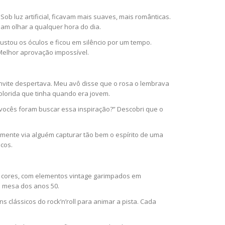
ob luz artificial, ficavam mais suaves, mais românticas.
am olhar a qualquer hora do dia.
ustou os óculos e ficou em silêncio por um tempo.
Melhor aprovação impossível.
vite despertava. Meu avô disse que o rosa o lembrava
olorida que tinha quando era jovem.
e vocês foram buscar essa inspiração?” Descobri que o
amente via alguém capturar tão bem o espírito de uma
icos.
e cores, com elementos vintage garimpados em
e mesa dos anos 50.
s clássicos do rock’n’roll para animar a pista. Cada