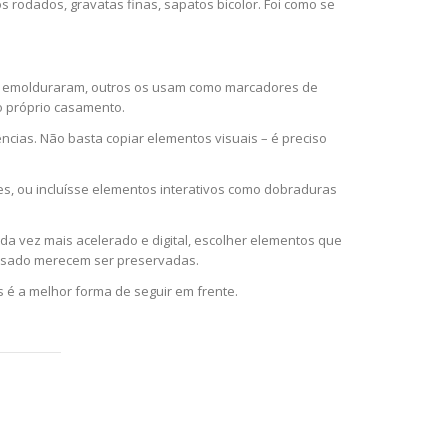
 rodados, gravatas finas, sapatos bicolor. Foi como se
 os emolduraram, outros os usam como marcadores de
o próprio casamento.
ncias. Não basta copiar elementos visuais – é preciso
es, ou incluísse elementos interativos como dobraduras
ada vez mais acelerado e digital, escolher elementos que
assado merecem ser preservadas.
s é a melhor forma de seguir em frente.