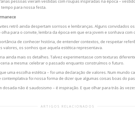
árias pessoas vieram vestidas com roupas inspiradas na época – vestidos
 tempo para nossa festa.
Permanece
nvites retrô ainda despertam sorrisos e lembranças. Alguns convidados
ue olha para o convite, lembra da época em que era jovem e sonhava com 
rtância de conhecer história, de entender contextos, de respeitar referê
s valores, os sonhos que aquela estética representava.
ia ainda mais os detalhes. Talvez experimentasse com texturas diferent
ceria a mesma: celebrar o passado enquanto construímos o futuro.
is que uma escolha estética – foi uma declaração de valores. Num mundo c
 contemplativa foi nossa forma de dizer que algumas coisas boas do p
em dosada não é saudosismo – é inspiração. E que olhar para trás às veze
ARTIGOS RELACIONADOS