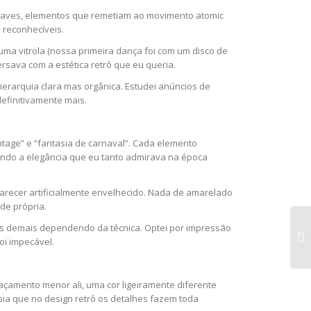
 suaves, elementos que remetiam ao movimento atomic
 reconhecíveis.
uma vitrola (nossa primeira dança foi com um disco de
ersava com a estética retrô que eu queria.
ierarquia clara mas orgânica. Estudei anúncios de
efinitivamente mais.
intage” e “fantasia de carnaval”. Cada elemento
endo a elegância que eu tanto admirava na época
arecer artificialmente envelhecido. Nada de amarelado
de própria.
das demais dependendo da técnica. Optei por impressão
oi impecável.
açamento menor ali, uma cor ligeiramente diferente
a que no design retrô os detalhes fazem toda