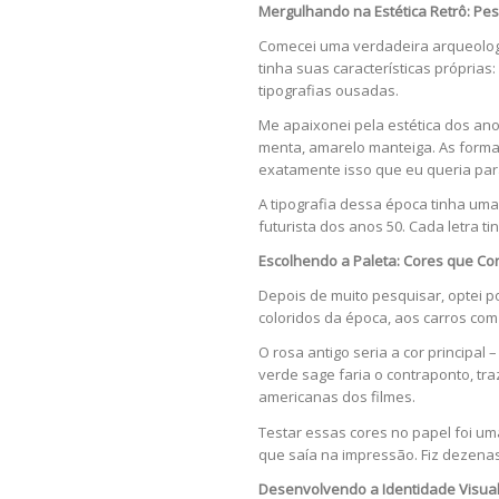
Mergulhando na Estética Retrô: Pe
Comecei uma verdadeira arqueologi
tinha suas características próprias
tipografias ousadas.
Me apaixonei pela estética dos ano
menta, amarelo manteiga. As forma
exatamente isso que eu queria par
A tipografia dessa época tinha uma
futurista dos anos 50. Cada letra 
Escolhendo a Paleta: Cores que Co
Depois de muito pesquisar, optei p
coloridos da época, aos carros com
O rosa antigo seria a cor principa
verde sage faria o contraponto, t
americanas dos filmes.
Testar essas cores no papel foi um
que saía na impressão. Fiz dezenas
Desenvolvendo a Identidade Visual