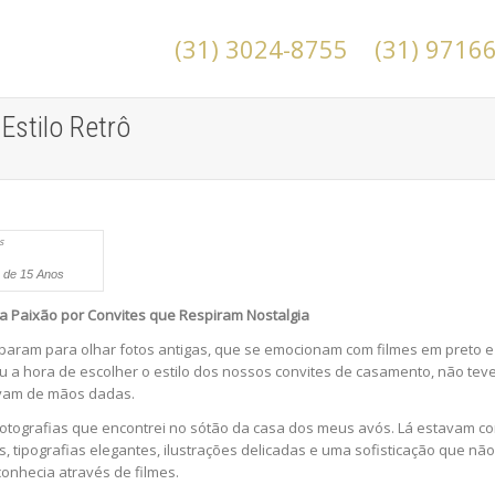
(31) 3024-8755
(31) 9716
Estilo Retrô
 de 15 Anos
 Paixão por Convites que Respiram Nostalgia
aram para olhar fotos antigas, que se emocionam com filmes em preto 
u a hora de escolher o estilo dos nossos convites de casamento, não te
avam de mãos dadas.
fotografias que encontrei no sótão da casa dos meus avós. Lá estavam c
is, tipografias elegantes, ilustrações delicadas e uma sofisticação que não
onhecia através de filmes.