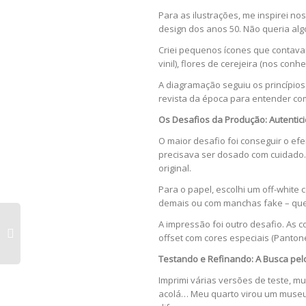
Para as ilustrações, me inspirei n
design dos anos 50. Não queria algo
Criei pequenos ícones que contavam
vinil), flores de cerejeira (nos co
A diagramação seguiu os princípios
revista da época para entender co
Os Desafios da Produção: Autenti
O maior desafio foi conseguir o efe
precisava ser dosado com cuidado.
original.
Para o papel, escolhi um off-white
demais ou com manchas fake – queri
A impressão foi outro desafio. As 
offset com cores especiais (Pantone
Testando e Refinando: A Busca pelo 
Imprimi várias versões de teste, m
acolá… Meu quarto virou um museu 