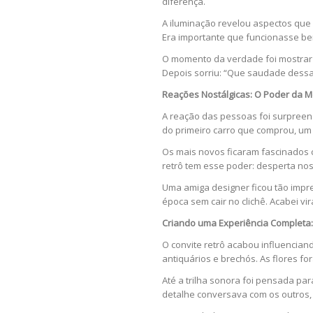
diferença.
A iluminação revelou aspectos que e
Era importante que funcionasse be
O momento da verdade foi mostrar p
Depois sorriu: “Que saudade dessa
Reações Nostálgicas: O Poder da M
A reação das pessoas foi surpreen
do primeiro carro que comprou, um 
Os mais novos ficaram fascinados c
retrô tem esse poder: desperta no
Uma amiga designer ficou tão impre
época sem cair no clichê. Acabei v
Criando uma Experiência Completa:
O convite retrô acabou influencia
antiquários e brechós. As flores f
Até a trilha sonora foi pensada par
detalhe conversava com os outros,