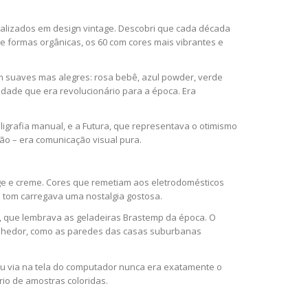
ializados em design vintage. Descobri que cada década
s e formas orgânicas, os 60 com cores mais vibrantes e
am suaves mas alegres: rosa bebê, azul powder, verde
dade que era revolucionário para a época. Era
ligrafia manual, e a Futura, que representava o otimismo
ção – era comunicação visual pura.
sage e creme. Cores que remetiam aos eletrodomésticos
a tom carregava uma nostalgia gostosa.
o, que lembrava as geladeiras Brastemp da época. O
colhedor, como as paredes das casas suburbanas
 eu via na tela do computador nunca era exatamente o
rio de amostras coloridas.