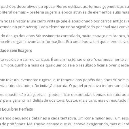
os padrões decorativos da época. Flores estilizadas, formas geométricas
 literal demais – preferia sugerir a época através de elementos sutis mas
 nossa história: um carro vintage (ele é apaixonado por carros antigos), 
nhecemos na primavera). Cada elemento tinha significado pessoal mas conv
 do design dos anos 50: assimetria controlada, muito espaço em branco, h
mo eles organizavam as informações. Era uma época em que menos era d
cidade sem Exagero
ito retrô sem cair no caricato. É uma linha tênue entre “charmosamente v
 Um pouquinho a mais de qualquer coisa e o resultado ficaria over, perd
 com textura levemente rugosa, que remetia aos papéis dos anos 50 sem p
a autenticidade, não imitação barata. O papel precisava ter personalida
cores pastel são traiçoeiras – podem ficar desbotadas demais ou satura
) para garantir a fidelidade dos tons. Custou mais caro, mas o resultado f
Equilíbrio Perfeito
udando pequenos detalhes a cada tentativa. Um ícone maior aqui, um esp
de protótipos. Meu noivo achava que eu estava exagerando, mas eu sabi