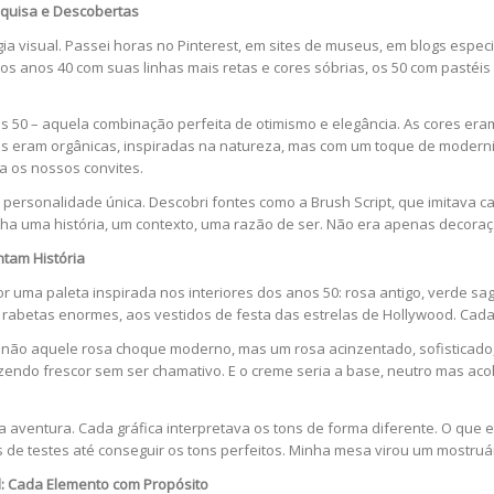
squisa e Descobertas
a visual. Passei horas no Pinterest, em sites de museus, em blogs espec
: os anos 40 com suas linhas mais retas e cores sóbrias, os 50 com pastéi
s 50 – aquela combinação perfeita de otimismo e elegância. As cores er
s eram orgânicas, inspiradas na natureza, mas com um toque de moderni
a os nossos convites.
 personalidade única. Descobri fontes como a Brush Script, que imitava ca
tinha uma história, um contexto, uma razão de ser. Não era apenas decora
ntam História
or uma paleta inspirada nos interiores dos anos 50: rosa antigo, verde 
 rabetas enormes, aos vestidos de festa das estrelas de Hollywood. Cad
l – não aquele rosa choque moderno, mas um rosa acinzentado, sofisticad
razendo frescor sem ser chamativo. E o creme seria a base, neutro mas a
a aventura. Cada gráfica interpretava os tons de forma diferente. O que
 de testes até conseguir os tons perfeitos. Minha mesa virou um mostruá
: Cada Elemento com Propósito