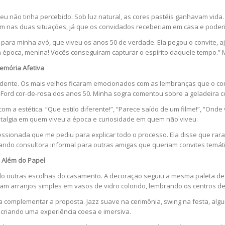
u não tinha percebido. Sob luz natural, as cores pastéis ganhavam vida. S
m nas duas situações, já que os convidados receberiam em casa e poderi
ara minha avó, que viveu os anos 50 de verdade. Ela pegou o convite, aj
 época, menina! Vocês conseguiram capturar o espírito daquele tempo.” 
emória Afetiva
dente. Os mais velhos ficaram emocionados com as lembranças que o con
Ford cor-de-rosa dos anos 50. Minha sogra comentou sobre a geladeira c
om a estética. “Que estilo diferente!”, “Parece saído de um filme!”, “Ond
stalgia em quem viveu a época e curiosidade em quem não viveu.
ssionada que me pediu para explicar todo o processo. Ela disse que rar
irando consultora informal para outras amigas que queriam convites temát
 Além do Papel
ndo outras escolhas do casamento. A decoração seguiu a mesma paleta d
oram arranjos simples em vasos de vidro colorido, lembrando os centros d
a complementar a proposta. Jazz suave na cerimônia, swing na festa, algun
 criando uma experiência coesa e imersiva.