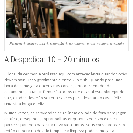
Exemplo de cronograma de recepção de casamento: o que acontece e quando
A Despedida: 10 – 20 minutos
O local da cerimônia terá isso aqui com antecedência quando vocês
devem sair – isso geralmente é entre 23h e 1h. Quando para uma
hora de começar a encerrar as coisas, seu coordenador de
casamento, ou MC, informará a todos que o casal está planejando
sair, e todos deverão se reunir a eles para desejar ao casal feliz
uma vida longa e feliz.
Muitas vezes, os convidados se reúnem do lado de fora para jogar
confete, desejando, soprar bolhas enquanto veem você e seu
parceiro partindo para sua nova vida juntos. Seus convidados irão
então embora no devido tempo, e a limpeza pode começar a