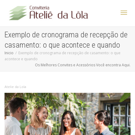
Altern
Exemplo de cronograma de recepção de
casamento: o que acontece e quando
Nave
Inicio
Exemplo de cronograma de recepção de casamento: o que
acontece e quando
Os Melhores Convites e Acessórios Você encontra Aqui.
Atelie da Lola