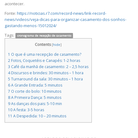
acontecer.
Fonte:
https://noticias.r7.com/record-news/link-record-
news/videos/veja-dicas-para-organizar-casamento-dos-sonhos-
gastando-menos-15012024/
Tags:
cronograma de recepção de casamento
Contents
[
hide
]
1
O que é uma recepção de casamento?
2
Fotos, Coquetéis e Canapés: 1-2 horas
3
Café da manhã de casamento: 2 – 2,5 horas
4
Discursos e brindes: 30 minutos – 1 hora
5
Turnaround da sala: 30 minutos – 1 hora
6
A Grande Entrada: 5 minutos
7
O corte do bolo: 10 minutos
8
A Primeira Dança: 5 minutos
9
As danças dos pais: 5-10 min
10
A festa: 3-5 horas
11
A Despedida: 10 – 20 minutos