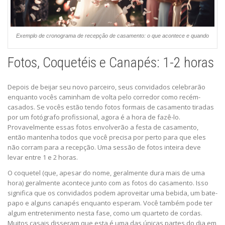
Exemplo de cronograma de recepção de casamento: o que acontece e quando
Fotos, Coquetéis e Canapés: 1-2 horas
Depois de beijar seu novo parceiro, seus convidados celebrarão
enquanto vocês caminham de volta pelo corredor como recém-
casados. Se vocês estão tendo fotos formais de casamento tiradas
por um fotógrafo profissional, agora é a hora de fazê-lo.
Provavelmente essas fotos envolverão a festa de casamento,
então mantenha todos que você precisa por perto para que eles
não corram para a recepção. Uma sessão de fotos inteira deve
levar entre 1 e 2 horas.
O coquetel (que, apesar do nome, geralmente dura mais de uma
hora) geralmente acontece junto com as fotos do casamento. Isso
significa que os convidados podem aproveitar uma bebida, um bate-
papo e alguns canapés enquanto esperam. Você também pode ter
algum entretenimento nesta fase, como um quarteto de cordas.
Muitos casais disseram que esta é uma das únicas partes do dia em