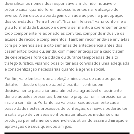
diversificar os nomes dos responsáveis, incluindo inclusive o
próprio casal quando forem autossuficientes na realização do
evento. Além disto, a abordagem utilizada ao pedir a participação
dos convidados (“têm a honra”, “ficariam felizes”) varia conforme o
grau formalidade buscado e deverá ser mantida coerentemente em
todo componente relacionado às convites, compondo inclusive os
acuses de recibo e complementos. Também recomenda-se enviá-las
com pelo menos seis a oito semanas de antecedência antes dos
casamentos locais ou, ainda, com maior antecipatória caso tratem
de celebrações fora da cidade ou durante temporadas de alto
tráfego turístico, visando possibilitar aos convidados uma adequada
e conscientização necessárias quanto à agenda social.
Por fim, vale lembrar que a seleção minuciosa de cada pequeno
detalhe – desde o tipo de papel à escrita – contribuem
decisivamente para criar uma atmosfera agradável e fascinante
dentre aqueles presentes, bem como propiciar um impressionante
inicio a cerimônia. Portanto, ao valorizar cuidadosamente cada
passo dado nestes processos de confecção, os noivos poderão ter
a satisfação de ver seus sonhos materializados mediante uma
produção perfeitamente desenvolvida, atraindo assim admiração e
aprovação de seus queridos amigos.