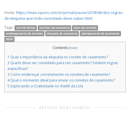
Fonte:
https://mais.opovo.com.br/jornal/pause/2018/06/dez-regras-
de-etiqueta-que-todo-convidado-deve-saber.html
Tags:
convite formal
convites de casamento
dicas de convites
endereçamento de convites
etiqueta de casamento
planejamento de casamento
RSVP
Contents
[
hide
]
1
Qual a importância da etiqueta no convite de casamento?
2
Quem deve ser convidado para um casamento? Existem regras
específicas?
3
Como endereçar corretamente os convites de casamento?
4
Qual o momento ideal para enviar os convites de casamento?
5
Explorando a Criatividade no Ateliê da Lola
ARTIGOS RELACIONADOS