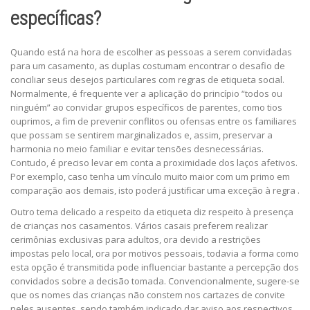
específicas?
Quando está na hora de escolher as pessoas a serem convidadas
para um casamento, as duplas costumam encontrar o desafio de
conciliar seus desejos particulares com regras de etiqueta social.
Normalmente, é frequente ver a aplicação do princípio “todos ou
ninguém” ao convidar grupos específicos de parentes, como tios
ouprimos, a fim de prevenir conflitos ou ofensas entre os familiares
que possam se sentirem marginalizados e, assim, preservar a
harmonia no meio familiar e evitar tensões desnecessárias.
Contudo, é preciso levar em conta a proximidade dos laços afetivos.
Por exemplo, caso tenha um vínculo muito maior com um primo em
comparação aos demais, isto poderá justificar uma exceção à regra ​.
Outro tema delicado a respeito da etiqueta diz respeito à presença
de crianças nos casamentos. Vários casais preferem realizar
cerimônias exclusivas para adultos, ora devido a restrições
impostas pelo local, ora por motivos pessoais, todavia a forma como
esta opção é transmitida pode influenciar bastante a percepção dos
convidados sobre a decisão tomada. Convencionalmente, sugere-se
que os nomes das crianças não constem nos cartazes de convite
neles ausentes, sendo também indicado dar aviso aos respectivos