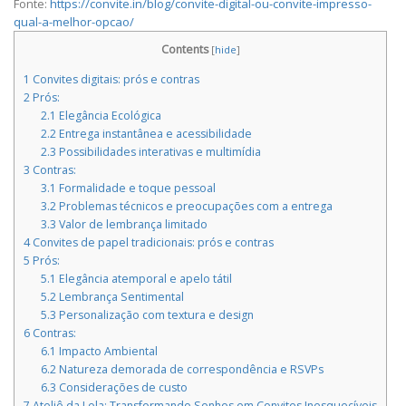
Fonte:
https://convite.in/blog/convite-digital-ou-convite-impresso-
qual-a-melhor-opcao/
Contents
[
hide
]
1
Convites digitais: prós e contras
2
Prós:
2.1
Elegância Ecológica
2.2
Entrega instantânea e acessibilidade
2.3
Possibilidades interativas e multimídia
3
Contras:
3.1
Formalidade e toque pessoal
3.2
Problemas técnicos e preocupações com a entrega
3.3
Valor de lembrança limitado
4
Convites de papel tradicionais: prós e contras
5
Prós:
5.1
Elegância atemporal e apelo tátil
5.2
Lembrança Sentimental
5.3
Personalização com textura e design
6
Contras:
6.1
Impacto Ambiental
6.2
Natureza demorada de correspondência e RSVPs
6.3
Considerações de custo
7
Ateliê da Lola: Transformando Sonhos em Convites Inesquecíveis