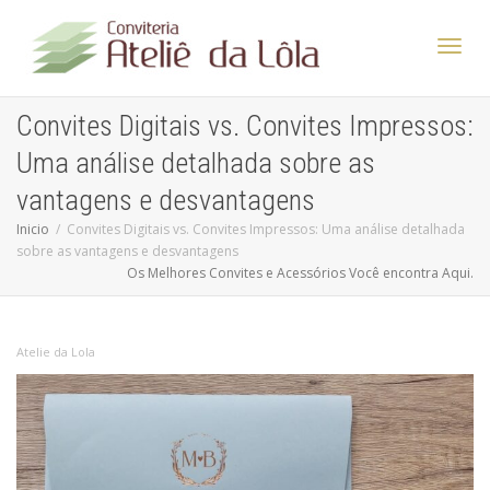
Altern
Convites Digitais vs. Convites Impressos:
Uma análise detalhada sobre as
Nave
vantagens e desvantagens
Inicio
Convites Digitais vs. Convites Impressos: Uma análise detalhada
sobre as vantagens e desvantagens
Os Melhores Convites e Acessórios Você encontra Aqui.
Atelie da Lola