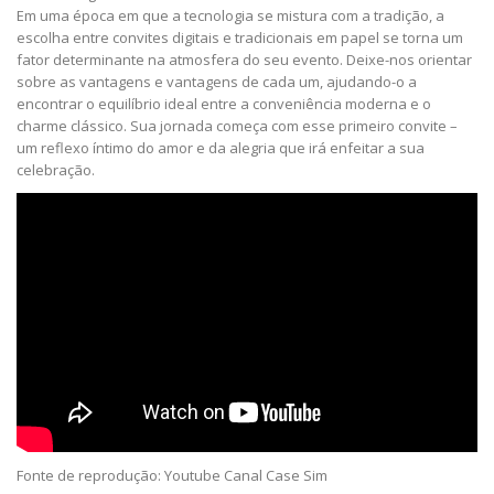
Em uma época em que a tecnologia se mistura com a tradição, a
escolha entre convites digitais e tradicionais em papel se torna um
fator determinante na atmosfera do seu evento. Deixe-nos orientar
sobre as vantagens e vantagens de cada um, ajudando-o a
encontrar o equilíbrio ideal entre a conveniência moderna e o
charme clássico. Sua jornada começa com esse primeiro convite –
um reflexo íntimo do amor e da alegria que irá enfeitar a sua
celebração.
Fonte de reprodução: Youtube Canal Case Sim