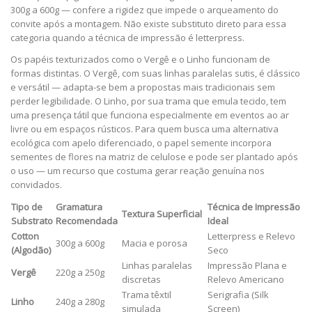
300g a 600g — confere a rigidez que impede o arqueamento do
convite após a montagem. Não existe substituto direto para essa
categoria quando a técnica de impressão é letterpress.
Os papéis texturizados como o Vergê e o Linho funcionam de
formas distintas. O Vergê, com suas linhas paralelas sutis, é clássico
e versátil — adapta-se bem a propostas mais tradicionais sem
perder legibilidade. O Linho, por sua trama que emula tecido, tem
uma presença tátil que funciona especialmente em eventos ao ar
livre ou em espaços rústicos. Para quem busca uma alternativa
ecológica com apelo diferenciado, o papel semente incorpora
sementes de flores na matriz de celulose e pode ser plantado após
o uso — um recurso que costuma gerar reação genuína nos
convidados.
Tipo de
Gramatura
Técnica de Impressão
Textura Superficial
Substrato
Recomendada
Ideal
Cotton
Letterpress e Relevo
300g a 600g
Macia e porosa
(Algodão)
Seco
Linhas paralelas
Impressão Plana e
Vergê
220g a 250g
discretas
Relevo Americano
Trama têxtil
Serigrafia (Silk
Linho
240g a 280g
simulada
Screen)