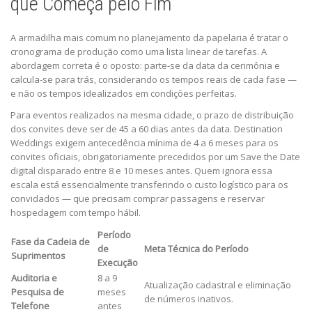
que Começa pelo Fim
A armadilha mais comum no planejamento da papelaria é tratar o
cronograma de produção como uma lista linear de tarefas. A
abordagem correta é o oposto: parte-se da data da cerimônia e
calcula-se para trás, considerando os tempos reais de cada fase —
e não os tempos idealizados em condições perfeitas.
Para eventos realizados na mesma cidade, o prazo de distribuição
dos convites deve ser de 45 a 60 dias antes da data. Destination
Weddings exigem antecedência mínima de 4 a 6 meses para os
convites oficiais, obrigatoriamente precedidos por um Save the Date
digital disparado entre 8 e 10 meses antes. Quem ignora essa
escala está essencialmente transferindo o custo logístico para os
convidados — que precisam comprar passagens e reservar
hospedagem com tempo hábil.
Período
Fase da Cadeia de
de
Meta Técnica do Período
Suprimentos
Execução
Auditoria e
8 a 9
Atualização cadastral e eliminação
Pesquisa de
meses
de números inativos.
Telefone
antes