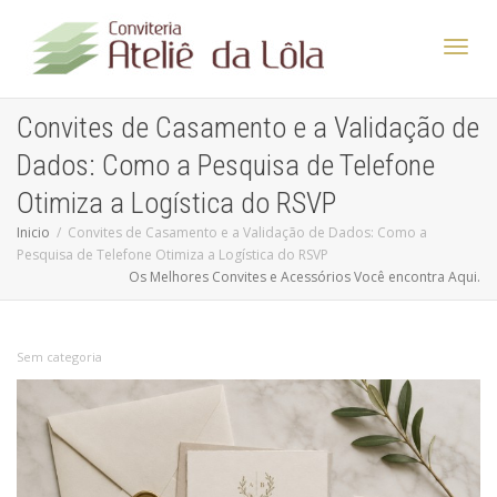
Altern
Convites de Casamento e a Validação de
Dados: Como a Pesquisa de Telefone
Nave
Otimiza a Logística do RSVP
Inicio
Convites de Casamento e a Validação de Dados: Como a
Pesquisa de Telefone Otimiza a Logística do RSVP
Os Melhores Convites e Acessórios Você encontra Aqui.
Sem categoria