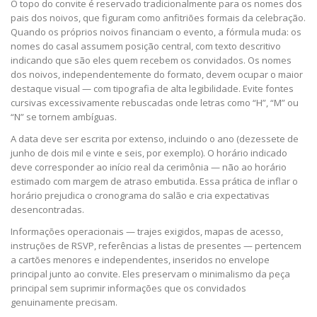
O topo do convite é reservado tradicionalmente para os nomes dos
pais dos noivos, que figuram como anfitriões formais da celebração.
Quando os próprios noivos financiam o evento, a fórmula muda: os
nomes do casal assumem posição central, com texto descritivo
indicando que são eles quem recebem os convidados. Os nomes
dos noivos, independentemente do formato, devem ocupar o maior
destaque visual — com tipografia de alta legibilidade. Evite fontes
cursivas excessivamente rebuscadas onde letras como “H”, “M” ou
“N” se tornem ambíguas.
A data deve ser escrita por extenso, incluindo o ano (dezessete de
junho de dois mil e vinte e seis, por exemplo). O horário indicado
deve corresponder ao início real da cerimônia — não ao horário
estimado com margem de atraso embutida. Essa prática de inflar o
horário prejudica o cronograma do salão e cria expectativas
desencontradas.
Informações operacionais — trajes exigidos, mapas de acesso,
instruções de RSVP, referências a listas de presentes — pertencem
a cartões menores e independentes, inseridos no envelope
principal junto ao convite. Eles preservam o minimalismo da peça
principal sem suprimir informações que os convidados
genuinamente precisam.