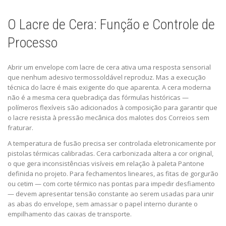
O Lacre de Cera: Função e Controle de
Processo
Abrir um envelope com lacre de cera ativa uma resposta sensorial
que nenhum adesivo termossoldável reproduz. Mas a execução
técnica do lacre é mais exigente do que aparenta. A cera moderna
não é a mesma cera quebradiça das fórmulas históricas —
polímeros flexíveis são adicionados à composição para garantir que
o lacre resista à pressão mecânica dos malotes dos Correios sem
fraturar.
A temperatura de fusão precisa ser controlada eletronicamente por
pistolas térmicas calibradas. Cera carbonizada altera a cor original,
o que gera inconsistências visíveis em relação à paleta Pantone
definida no projeto. Para fechamentos lineares, as fitas de gorgurão
ou cetim — com corte térmico nas pontas para impedir desfiamento
— devem apresentar tensão constante ao serem usadas para unir
as abas do envelope, sem amassar o papel interno durante o
empilhamento das caixas de transporte.