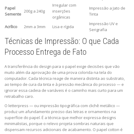
Irregular com
Papel
Impressão a Jato de
200g a 240g
inserções
Semente
Tinta
orgânicas
Impressão UV e
Acrílico
2mm a 3mm
Lisa e rígida
Serigrafia
Técnicas de Impressão: O que Cada
Processo Entrega de Fato
A transferência do design para o papel exige decisões que vão
muito além da aprovação de uma prova colorida na tela do
computador. Cada técnica reage de maneira distinta ao substrato,
ao tempo de cura da tinta e à pressão mecânica do processo — e
ignorar essa cadeia de variáveis é o caminho mais curto para um
retrabalho caro.
O letterpress — ou impressão tipográfica com clichê metálico —
produz um afundamento preciso das letras e ornamentos na
superfície do papel. É a técnica que melhor expressa designs
minimalistas, porque o relevo projeta sombras naturais que
dispensam recursos adicionais de acabamento. O papel cotton é