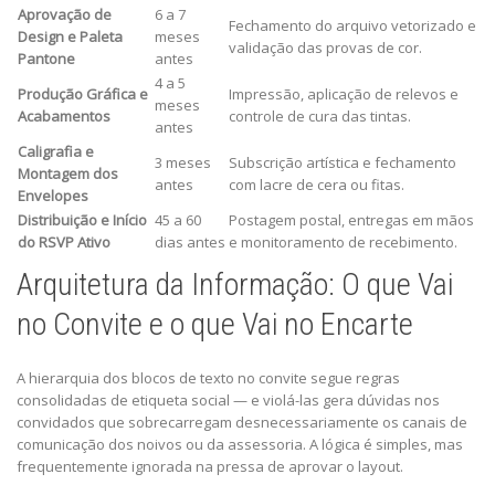
Aprovação de
6 a 7
Fechamento do arquivo vetorizado e
Design e Paleta
meses
validação das provas de cor.
Pantone
antes
4 a 5
Produção Gráfica e
Impressão, aplicação de relevos e
meses
Acabamentos
controle de cura das tintas.
antes
Caligrafia e
3 meses
Subscrição artística e fechamento
Montagem dos
antes
com lacre de cera ou fitas.
Envelopes
Distribuição e Início
45 a 60
Postagem postal, entregas em mãos
do RSVP Ativo
dias antes
e monitoramento de recebimento.
Arquitetura da Informação: O que Vai
no Convite e o que Vai no Encarte
A hierarquia dos blocos de texto no convite segue regras
consolidadas de etiqueta social — e violá-las gera dúvidas nos
convidados que sobrecarregam desnecessariamente os canais de
comunicação dos noivos ou da assessoria. A lógica é simples, mas
frequentemente ignorada na pressa de aprovar o layout.