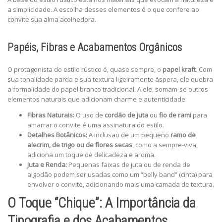
a simplicidade. A escolha desses elementos é o que confere ao
convite sua alma acolhedora.
Papéis, Fibras e Acabamentos Orgânicos
O protagonista do estilo rústico é, quase sempre, o
papel kraft
. Com
sua tonalidade parda e sua textura ligeiramente áspera, ele quebra
a formalidade do papel branco tradicional. A ele, somam-se outros
elementos naturais que adicionam charme e autenticidade:
Fibras Naturais:
O uso de
cordão de juta
ou
fio de rami
para
amarrar o convite é uma assinatura do estilo.
Detalhes Botânicos:
A inclusão de um pequeno
ramo de
alecrim, de trigo ou de flores secas
, como a sempre-viva,
adiciona um toque de delicadeza e aroma.
Juta e Renda:
Pequenas faixas de juta ou de renda de
algodão podem ser usadas como um “belly band” (cinta) para
envolver o convite, adicionando mais uma camada de textura.
O Toque “Chique”: A Importância da
Tipografia e dos Acabamentos