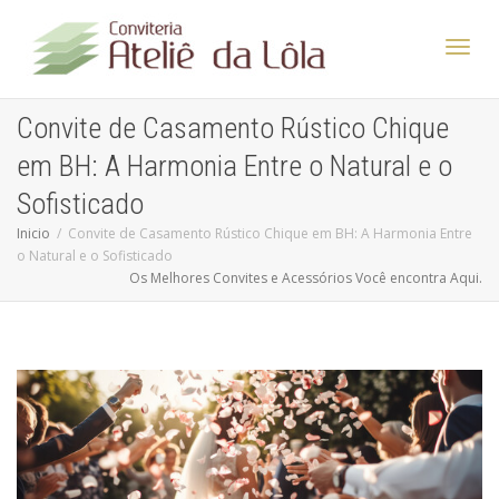
Altern
Convite de Casamento Rústico Chique
em BH: A Harmonia Entre o Natural e o
Nave
Sofisticado
Inicio
Convite de Casamento Rústico Chique em BH: A Harmonia Entre
o Natural e o Sofisticado
Os Melhores Convites e Acessórios Você encontra Aqui.