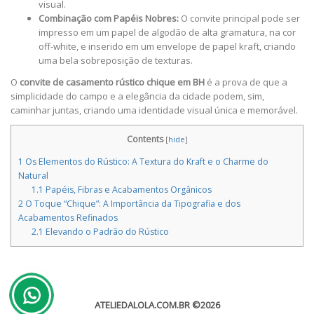
visual.
Combinação com Papéis Nobres:
O convite principal pode ser
impresso em um papel de algodão de alta gramatura, na cor
off-white, e inserido em um envelope de papel kraft, criando
uma bela sobreposição de texturas.
O
convite de casamento rústico chique em BH
é a prova de que a
simplicidade do campo e a elegância da cidade podem, sim,
caminhar juntas, criando uma identidade visual única e memorável.
Contents
[
hide
]
1
Os Elementos do Rústico: A Textura do Kraft e o Charme do
Natural
1.1
Papéis, Fibras e Acabamentos Orgânicos
2
O Toque “Chique”: A Importância da Tipografia e dos
Acabamentos Refinados
2.1
Elevando o Padrão do Rústico
ATELIEDALOLA.COM.BR
©2026