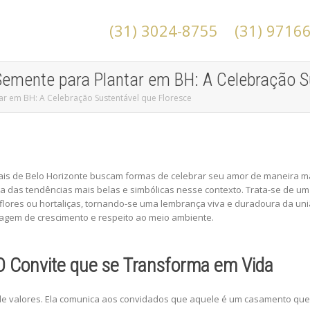
(31) 3024-8755
(31) 9716
emente para Plantar em BH: A Celebração Su
r em BH: A Celebração Sustentável que Floresce
ais de Belo Horizonte buscam formas de celebrar seu amor de maneira mai
das tendências mais belas e simbólicas nesse contexto. Trata-se de um 
flores ou hortaliças, tornando-se uma lembrança viva e duradoura da uniã
agem de crescimento e respeito ao meio ambiente.
 O Convite que se Transforma em Vida
 de valores. Ela comunica aos convidados que aquele é um casamento que