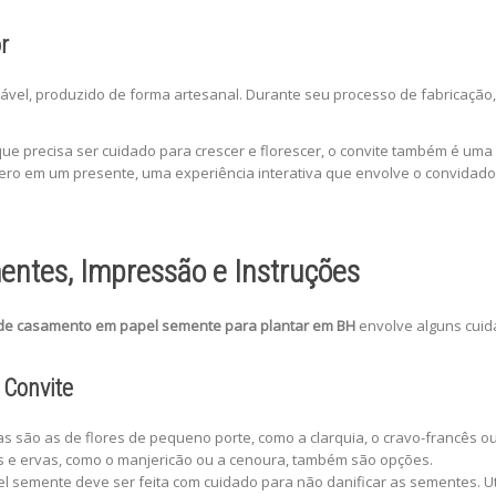
r
vel, produzido de forma artesanal. Durante seu processo de fabricação, 
ue precisa ser cuidado para crescer e florescer, o convite também é uma
ero em um presente, uma experiência interativa que envolve o convidado
mentes, Impressão e Instruções
 de casamento em papel semente para plantar em BH
envolve alguns cuida
 Convite
as são as de flores de pequeno porte, como a clarquia, o cravo-francês 
s e ervas, como o manjericão ou a cenoura, também são opções.
 semente deve ser feita com cuidado para não danificar as sementes. Uti