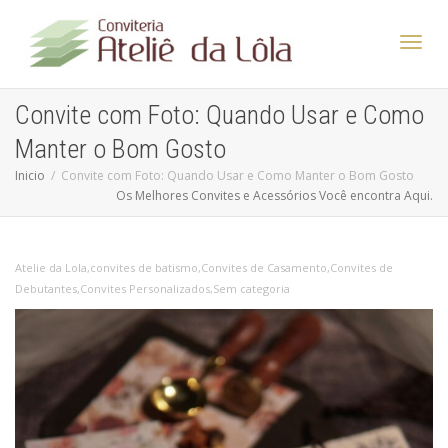
Altern
Convite com Foto: Quando Usar e Como
Manter o Bom Gosto
Nave
Inicio
Convite com Foto: Quando Usar e Como Manter o Bom Gosto
Os Melhores Convites e Acessórios Você encontra Aqui.
Atelie da Lola
,
convites de batismo
,
Convites de Casamento
,
Convites de
Debutantes
,
Convites Personalizados
,
Sem categoria