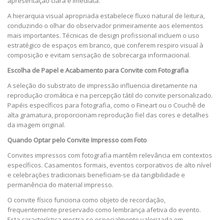
apresentação clara e imediata.
A hierarquia visual apropriada estabelece fluxo natural de leitura,
conduzindo o olhar do observador primeiramente aos elementos
mais importantes. Técnicas de design profissional incluem o uso
estratégico de espaços em branco, que conferem respiro visual à
composição e evitam sensação de sobrecarga informacional.
Escolha de Papel e Acabamento para Convite com Fotografia
A seleção do substrato de impressão influencia diretamente na
reprodução cromática e na percepção tátil do convite personalizado.
Papéis específicos para fotografia, como o Fineart ou o Couchê de
alta gramatura, proporcionam reprodução fiel das cores e detalhes
da imagem original.
Quando Optar pelo Convite Impresso com Foto
Convites impressos com fotografia mantêm relevância em contextos
específicos. Casamentos formais, eventos corporativos de alto nível
e celebrações tradicionais beneficiam-se da tangibilidade e
permanência do material impresso.
O convite físico funciona como objeto de recordação,
frequentemente preservado como lembrança afetiva do evento.
Esta característica mostra-se especialmente valorizada em