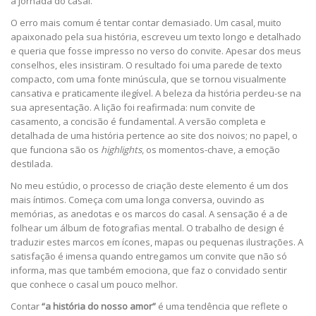
à jornada do casal.
O erro mais comum é tentar contar demasiado. Um casal, muito
apaixonado pela sua história, escreveu um texto longo e detalhado
e queria que fosse impresso no verso do convite. Apesar dos meus
conselhos, eles insistiram. O resultado foi uma parede de texto
compacto, com uma fonte minúscula, que se tornou visualmente
cansativa e praticamente ilegível. A beleza da história perdeu-se na
sua apresentação. A lição foi reafirmada: num convite de
casamento, a concisão é fundamental. A versão completa e
detalhada de uma história pertence ao site dos noivos; no papel, o
que funciona são os
highlights
, os momentos-chave, a emoção
destilada.
No meu estúdio, o processo de criação deste elemento é um dos
mais íntimos. Começa com uma longa conversa, ouvindo as
memórias, as anedotas e os marcos do casal. A sensação é a de
folhear um álbum de fotografias mental. O trabalho de design é
traduzir estes marcos em ícones, mapas ou pequenas ilustrações. A
satisfação é imensa quando entregamos um convite que não só
informa, mas que também emociona, que faz o convidado sentir
que conhece o casal um pouco melhor.
Contar
“a história do nosso amor”
é uma tendência que reflete o