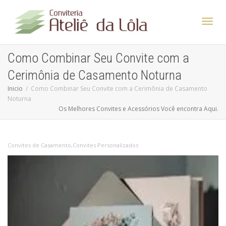
Altern
Como Combinar Seu Convite com a
Cerimônia de Casamento Noturna
Nave
Inicio
Como Combinar Seu Convite com a Cerimônia de Casamento
Noturna
Os Melhores Convites e Acessórios Você encontra Aqui.
Convites de Casamento
,
Convites Personalizados