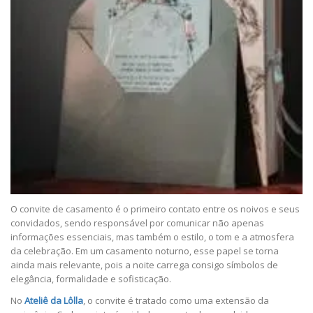
O convite de casamento é o primeiro contato entre os noivos e seus
convidados, sendo responsável por comunicar não apenas
informações essenciais, mas também o estilo, o tom e a atmosfera
da celebração. Em um casamento noturno, esse papel se torna
ainda mais relevante, pois a noite carrega consigo símbolos de
elegância, formalidade e sofisticação.
No
Ateliê da Lôlla
, o convite é tratado como uma extensão da