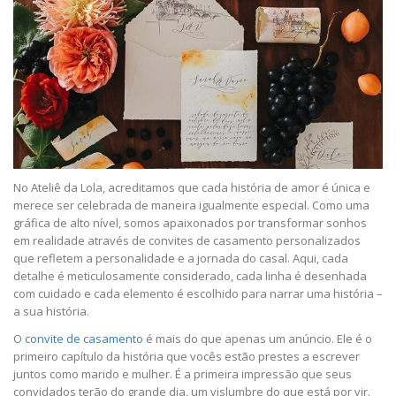
No Ateliê da Lola, acreditamos que cada história de amor é única e
merece ser celebrada de maneira igualmente especial. Como uma
gráfica de alto nível, somos apaixonados por transformar sonhos
em realidade através de convites de casamento personalizados
que refletem a personalidade e a jornada do casal. Aqui, cada
detalhe é meticulosamente considerado, cada linha é desenhada
com cuidado e cada elemento é escolhido para narrar uma história –
a sua história.
O
convite de casamento
é mais do que apenas um anúncio. Ele é o
primeiro capítulo da história que vocês estão prestes a escrever
juntos como marido e mulher. É a primeira impressão que seus
convidados terão do grande dia, um vislumbre do que está por vir.