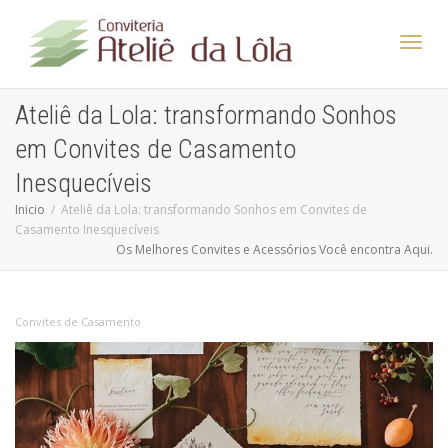
Altern
Ateliê da Lola: transformando Sonhos
em Convites de Casamento
Nave
Inesquecíveis
Inicio
Ateliê da Lola: transformando Sonhos em Convites de
Casamento Inesquecíveis
Os Melhores Convites e Acessórios Você encontra Aqui.
Convites de Casamento