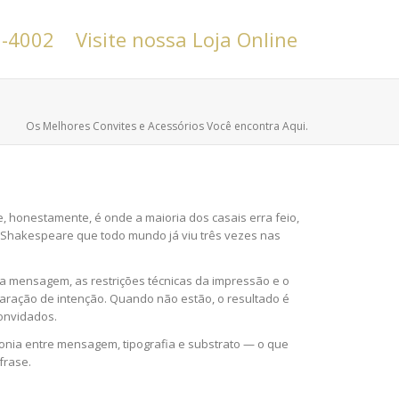
6-4002
Visite nossa Loja Online
Os Melhores Convites e Acessórios Você encontra Aqui.
e, honestamente, é onde a maioria dos casais erra feio,
e Shakespeare que todo mundo já viu três vezes nas
da mensagem, as restrições técnicas da impressão e o
laração de intenção. Quando não estão, o resultado é
convidados.
nia entre mensagem, tipografia e substrato — o que
frase.