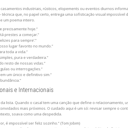
casamentos industriais, rústicos, elopements ou eventos diurnos informai
técnica que, no papel certo, entrega uma sofisticação visual impossível d
ue um poema inteiro.
e precisamente hoje.”
tá prestes a começar.”
felizes para sempre’.”
nosso lugar favorito no mundo.”
ara toda a vida.”
imples, pura e verdadeira.”
do resto de nossas vidas.”
gulas ou interrogações.”
 em um único e definitivo sim.”
abundância.”
nais e Internacionais
da lista. Quando o casal tem uma canção que define o relacionamento, us
onvidados mais próximos. O cuidado aqui é um só: revisar sempre o cont
contexto, soava como uma despedida.
 é impossível ser feliz sozinho.” (Tom Jobim)