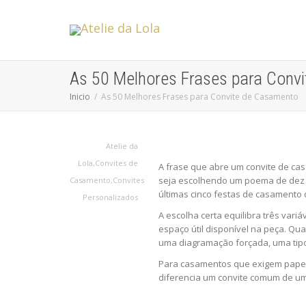
As 50 Melhores Frases para Conv
Inicio
As 50 Melhores Frases para Convite de Casamento
Atelie da
Lola
,
Convites de
A frase que abre um convite de cas
seja escolhendo um poema de dez l
Casamento
,
Convites
últimas cinco festas de casamento
Personalizados
A escolha certa equilibra três var
espaço útil disponível na peça. Qu
uma diagramação forçada, uma tipog
Para casamentos que exigem papela
diferencia um convite comum de uma