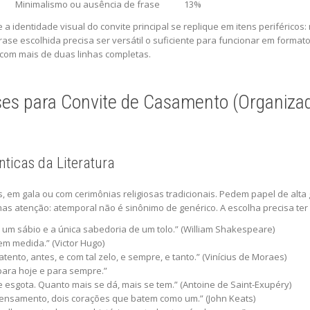
Minimalismo ou ausência de frase
13%
 identidade visual do convite principal se replique em itens periférico
 frase escolhida precisa ser versátil o suficiente para funcionar em for
com mais de duas linhas completas.
es para Convite de Casamento (Organizada
ticas da Literatura
 em gala ou com cerimônias religiosas tradicionais. Pedem papel de alta gr
as atenção: atemporal não é sinônimo de genérico. A escolha precisa ter 
 um sábio e a única sabedoria de um tolo.” (William Shakespeare)
m medida.” (Victor Hugo)
ento, antes, e com tal zelo, e sempre, e tanto.” (Vinícius de Moraes)
 para hoje e para sempre.”
esgota. Quanto mais se dá, mais se tem.” (Antoine de Saint-Exupéry)
ensamento, dois corações que batem como um.” (John Keats)