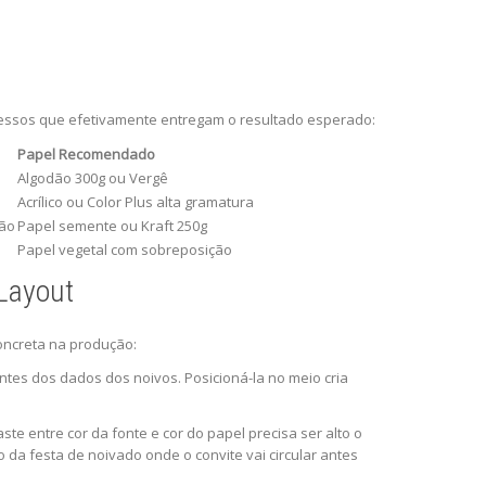
cessos que efetivamente entregam o resultado esperado:
Papel Recomendado
Algodão 300g ou Vergê
Acrílico ou Color Plus alta gramatura
ção
Papel semente ou Kraft 250g
Papel vegetal com sobreposição
 Layout
oncreta na produção:
ntes dos dados dos noivos. Posicioná-la no meio cria
ste entre cor da fonte e cor do papel precisa ser alto o
o da festa de noivado onde o convite vai circular antes