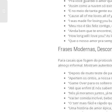
“Pra você guardei o amor que
“Assim como a nuvem só exist
“E no meio de tanta gente eu
“Cause all of me loves all of
“I was made for loving you b
“Meu riso é tão feliz contigo
“Ainda bem que te encontrei,
“How long will I love you? As 
“Que o nosso amor pra sempr
Frases Modernas, Descon
Para casais que fogem do protocolo
almoço informal. Mostram autenti
“Depois de muito teste de p
“Apertem os cintos, a nossa 
“Game Over para os solteiros
“Até que enfim! (E nós sabe
“Nós já moramos juntos, já te
“Vai ter comida incrível, beb
“O ‘sim’ mais fácil e rápido 
“Uma história de amor épica