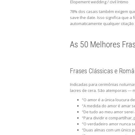
Elopement wedding / civil íntimo
78% dos casais também exigem que a
save the date. Isso significa que a
automaticamente qualquer citação 
As 50 Melhores Fras
Frases Clássicas e Român
Indicadas para cerimônias noturnas,
lacres de cera. São atemporais — m
“O amor é a única loucura de
“A medida do amor é amar se
“De tudo ao meu amor serei at
“Para dividir e compartilhar,
“O verdadeiro amor nunca se 
“Duas almas com um único p