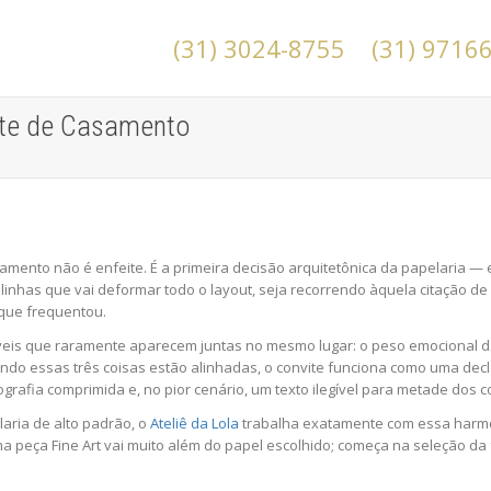
(31) 3024-8755
(31) 9716
ite de Casamento
amento não é enfeite. É a primeira decisão arquitetônica da papelaria — 
inhas que vai deformar todo o layout, seja recorrendo àquela citação d
 que frequentou.
iáveis que raramente aparecem juntas no mesmo lugar: o peso emocional 
ando essas três coisas estão alinhadas, o convite funciona como uma dec
rafia comprimida e, no pior cenário, um texto ilegível para metade dos 
ria de alto padrão, o
Ateliê da Lola
trabalha exatamente com essa harmo
 peça Fine Art vai muito além do papel escolhido; começa na seleção da 