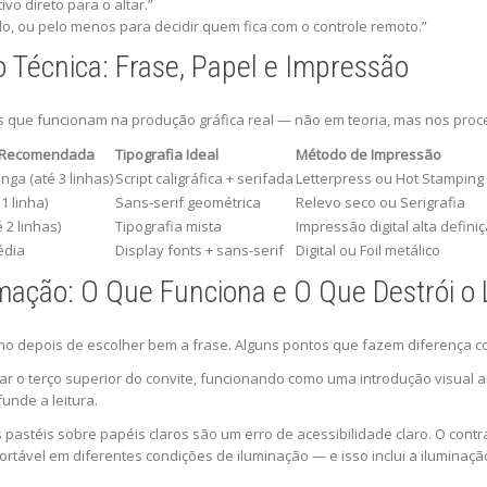
ivo direto para o altar.”
o, ou pelo menos para decidir quem fica com o controle remoto.”
o Técnica: Frase, Papel e Impressão
 que funcionam na produção gráfica real — não em teoria, mas nos pro
 Recomendada
Tipografia Ideal
Método de Impressão
nga (até 3 linhas)
Script caligráfica + serifada
Letterpress ou Hot Stamping
1 linha)
Sans-serif geométrica
Relevo seco ou Serigrafia
 2 linhas)
Tipografia mista
Impressão digital alta defini
édia
Display fonts + sans-serif
Digital ou Foil metálico
amação: O Que Funciona e O Que Destrói o
mo depois de escolher bem a frase. Alguns pontos que fazem diferença c
r o terço superior do convite, funcionando como uma introdução visual a
unde a leitura.
pastéis sobre papéis claros são um erro de acessibilidade claro. O contra
nfortável em diferentes condições de iluminação — e isso inclui a iluminaçã