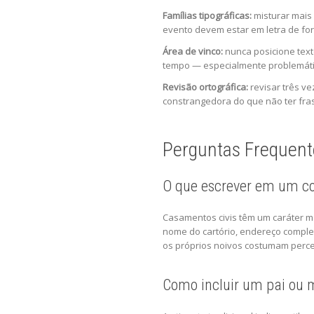
Famílias tipográficas:
misturar mais 
evento devem estar em letra de form
Área de vinco:
nunca posicione text
tempo — especialmente problemáti
Revisão ortográfica:
revisar três ve
constrangedora do que não ter fr
Perguntas Frequent
O que escrever em um co
Casamentos civis têm um caráter mai
nome do cartório, endereço comple
os próprios noivos costumam perce
Como incluir um pai ou 