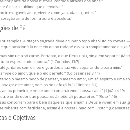
elhor parte da nossa história, contada através dos anos.”
mor é o laço sublime que o envolve.”
no irrevogável: amar, viver e começar cada dia juntos.”
 coração ama de forma pura e absoluta.”
ações de Fé
 ou templos. A citação sagrada deve ocupar o topo absoluto do convite — 
 é que posicioná-la no meio ou no rodapé esvazia completamente o signif
, mas sim uma só carne. Portanto, o que Deus uniu, ninguém separe.” (Mate
 tudo espera, tudo suporta.” (1 Coríntios 13:7)
té juntares com o meu e guardou a tua vida separando-a para mim.”
tam-se do amor, que é o elo perfeito.” (Colossenses 3:14)
 tendo o mesmo modo de pensar, o mesmo amor, um só espírito e uma só at
pagar este amor, nem os rios afogá-lo.” (Cânticos 8:7)
amou primeiro, e neste amor construiremos nossa casa.” (1 João 4:19)
 eu; e onde quer que pousares à noite, ali pousarei eu.” (Rute 1:16)
isas concorrem para o bem daqueles que amam a Deus e vivem em sua gr
e rebenta com facilidade, assim é a nossa união com Cristo.” (Eclesiastes 
tas e Objetivas