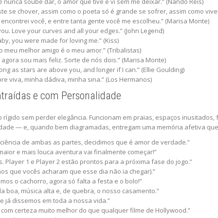
 nunca soube dar, o amor que tive e vi sem me deixar.” (Nando Reis)
e se chover, assim como o poeta só é grande se sofrer, assim como viver 
 encontrei você, e entre tanta gente você me escolheu.” (Marisa Monte)
 you. Love your curves and all your edges.” (John Legend)
aby, you were made for loving me.” (Kiss)
, o meu melhor amigo é o meu amor.” (Tribalistas)
 agora sou mais feliz. Sorte de nós dois.” (Marisa Monte)
long as stars are above you, and longer if I can.” (Ellie Goulding)
e viva, minha dádiva, minha sina.” (Los Hermanos)
traídas e com Personalidade
 rígido sem perder elegância. Funcionam em praias, espaços inusitados, 
cidade — e, quando bem diagramadas, entregam uma memória afetiva que
aciência de ambas as partes, decidimos que é amor de verdade.”
maior e mais louca aventura vai finalmente começar!”
. Player 1 e Player 2 estão prontos para a próxima fase do jogo.”
mos que vocês acharam que esse dia não ia chegar).”
mos o cachorro, agora só falta a festa e o bolo!”
ida boa, música alta e, de quebra, o nosso casamento.”
que já dissemos em toda a nossa vida.”
, com certeza muito melhor do que qualquer filme de Hollywood.”