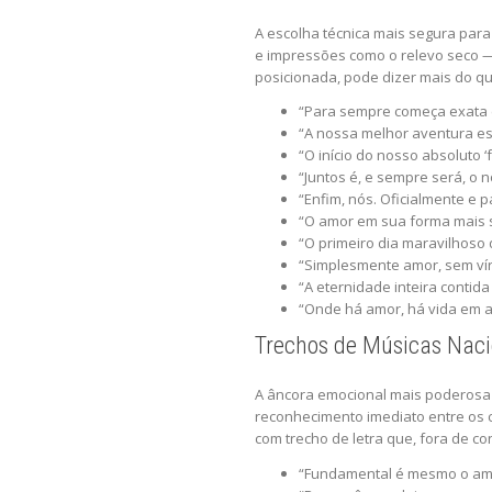
A escolha técnica mais segura para 
e impressões como o relevo seco — 
posicionada, pode dizer mais do q
“Para sempre começa exata 
“A nossa melhor aventura es
“O início do nosso absoluto ‘
“Juntos é, e sempre será, o 
“Enfim, nós. Oficialmente e p
“O amor em sua forma mais s
“O primeiro dia maravilhoso 
“Simplesmente amor, sem vír
“A eternidade inteira contida
“Onde há amor, há vida em 
Trechos de Músicas Nacio
A âncora emocional mais poderosa 
reconhecimento imediato entre os c
com trecho de letra que, fora de 
“Fundamental é mesmo o amor,