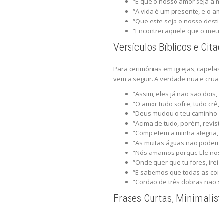
“E que o nosso amor seja a m
“A vida é um presente, e o a
“Que este seja o nosso desti
“Encontrei aquele que o meu
Versículos Bíblicos e Cit
Para cerimônias em igrejas, capelas
vem a seguir. A verdade nua e crua
“Assim, eles já não são dois
“O amor tudo sofre, tudo crê,
“Deus mudou o teu caminho a
“Acima de tudo, porém, revis
“Completem a minha alegria,
“As muitas águas não podem a
“Nós amamos porque Ele nos 
“Onde quer que tu fores, irei
“E sabemos que todas as co
“Cordão de três dobras não s
Frases Curtas, Minimalis