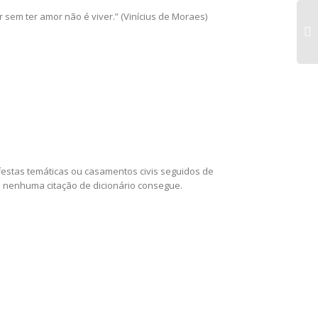
sem ter amor não é viver.” (Vinícius de Moraes)
Sa
Per
O 
Re
De
Em
Alt
festas temáticas ou casamentos civis seguidos de
 nenhuma citação de dicionário consegue.