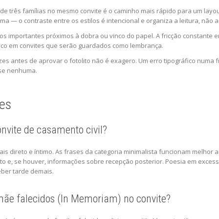
de três famílias no mesmo convite é o caminho mais rápido para um layout
a — o contraste entre os estilos é intencional e organiza a leitura, não 
os importantes próximos à dobra ou vinco do papel. A fricção constante e
co em convites que serão guardados como lembrança.
zes antes de aprovar o fotolito não é exagero. Um erro tipográfico numa
ase nenhuma.
es
nvite de casamento civil?
s direto e íntimo. As frases da categoria minimalista funcionam melhor aqu
to e, se houver, informações sobre recepção posterior. Poesia em exces
ber tarde demais.
mãe falecidos (In Memoriam) no convite?