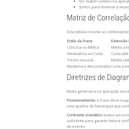
“Do ‘match’ certeiro no aplicat
“Juntos para dominar o mund
Matriz de Correlaçã
Esta tabela resume as combinações
Estilo da Frase
Extensão
Clássica ou Bíblica
Média a lo
Minimalista ou Curta
Curta (até 
Trecho musical
Média (até
Moderna e descontraída
Curta a m
Diretrizes de Diagr
Muita gente erra na aplicação mes
Posicionamento:
a frase deve ocupa
uma quebra de hierarquia que conf
Contraste cromático:
textos em tons 
suficiente para garantir leitura co
do evento.