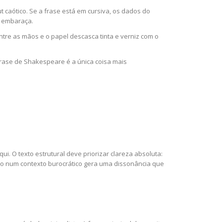
 caótico. Se a frase está em cursiva, os dados do
a embaraça.
ntre as mãos e o papel descasca tinta e verniz com o
 frase de Shakespeare é a única coisa mais
i. O texto estrutural deve priorizar clareza absoluta:
so num contexto burocrático gera uma dissonância que