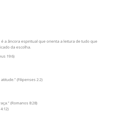
é a âncora espiritual que orienta a leitura de tudo que
icado da escolha.
us 19:6)
itude.” (Filipenses 2:2)
aça.” (Romanos 8:28)
4:12)