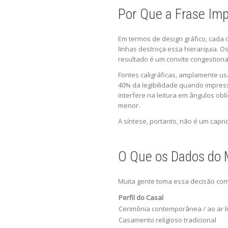
Por Que a Frase Im
Em termos de design gráfico, cada
linhas destroça essa hierarquia. O
resultado é um convite congestiona
Fontes caligráficas, amplamente us
40% da legibilidade quando impre
interfere na leitura em ângulos obl
menor.
A síntese, portanto, não é um capri
O Que os Dados do 
Muita gente toma essa decisão com
Perfil do Casal
Cerimônia contemporânea / ao ar l
Casamento religioso tradicional