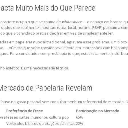
pacta Muito Mais do Que Parece
 caractere ocupa o que se chama de
white space
— o espaço em branco que 
s dados que realmente importam (data, local, horário, RSVP) passam a com
do que o convidado precisa decifrar em vez de simplesmente ler.
adas em papelaria nupcial tradicional, agravam esse problema. Um bloco 
sso — número que sobe consideravelmente em impressões com hot stampin
íquos. Para convidados com presbiopia (o que, estatisticamente, inclui bo
cho estético. É uma necessidade técnica.
Mercado de Papelaria Revelam
 base no gosto pessoal sem consultar nenhum referencial de mercado. O
Preferência de Frase
Participação no Mercado
ivre
Frases curtas, humor ou cultura pop
65%
Versículos bíblicos ou citações clássicas
22%