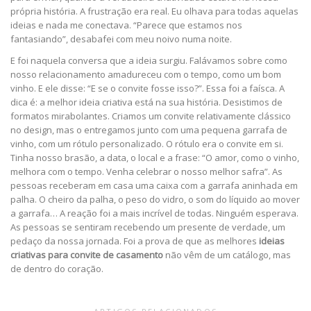
própria história. A frustração era real. Eu olhava para todas aquelas
ideias e nada me conectava. “Parece que estamos nos
fantasiando”, desabafei com meu noivo numa noite.
E foi naquela conversa que a ideia surgiu. Falávamos sobre como
nosso relacionamento amadureceu com o tempo, como um bom
vinho. E ele disse: “E se o convite fosse isso?”. Essa foi a faísca. A
dica é: a melhor ideia criativa está na sua história. Desistimos de
formatos mirabolantes. Criamos um convite relativamente clássico
no design, mas o entregamos junto com uma pequena garrafa de
vinho, com um rótulo personalizado. O rótulo era o convite em si.
Tinha nosso brasão, a data, o local e a frase: “O amor, como o vinho,
melhora com o tempo. Venha celebrar o nosso melhor safra”. As
pessoas receberam em casa uma caixa com a garrafa aninhada em
palha. O cheiro da palha, o peso do vidro, o som do líquido ao mover
a garrafa… A reação foi a mais incrível de todas. Ninguém esperava.
As pessoas se sentiram recebendo um presente de verdade, um
pedaço da nossa jornada. Foi a prova de que as melhores
ideias
criativas para convite de casamento
não vêm de um catálogo, mas
de dentro do coração.