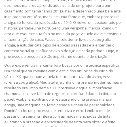
dos meus maiores aprendizados veio de um projeto para um
casamento com tema “anos 20”. Eu havia desenhado uma bela arte
inspirada na Art Déco, mas usei uma fonte que, embora parecesse
antiga, só foi criada na década de 1940. O noivo, um apaixonado por
história, percebeu na hora. Senti uma vergonha imensa, como um
ator que esquece sua fala no meio da peça. Aquele dia me ensinou
a fazer a lição de casa. Passei a colecionar livros de tipografia
antiga, a estudar catálogos de épocas passadas e a entender o
contexto social que influenciava o design de cada período. Hoje, o
processo de pesquisa é tão importante quanto o de criação.
Outra experiência marcante foi a busca por uma técnica específica.
Um casal queria convites com o estilo dos anúncios do início do
século XX, que tinham aquela textura particular do
letterpress
(prensa tipográfica). Meu ateliê já tinha uma prensa moderna, mas o
resultado era limpo demais. Eu precisava daquela imperfeição
charmosa, da leve falha de registro, da profundidade da tinta no
papel. Acabei encontrando e restaurando uma prensa manual
antiga, uma máquina de ferro pesada e cheia de personalidade.
Dominá-la foi um processo de tentativa e erro. Lembro-me de
passar uma semana inteira com as mãos manchadas de tinta,
ajustando a pressão e a viscosidade da tinta para obter o efeito