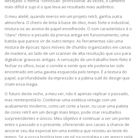
desejado. É minha “confissão” profissional: às vezes, o caminho
mais difícil e sujo é o que leva ao resultado mais autêntico.
O meu ateliê, quando imerso em um projeto retrô, ganha outra
atmosfera. O cheiro de tinta à base de óleo, mais forte e industrial,
mistura-se ao aroma de papel envelhecido. O som característico é o
“clanc” rítmico e pesado da prensa antiga em funcionamento, uma
batida que parece vir de outro tempo. As ferramentas são uma
mistura de épocas: tipos móveis de chumbo organizados em caixas
de madeira, ao lado de um scanner de alta resolução que uso para
digitalizar gravuras antigas. A sensação de um trabalho bem-feito é
fechar os olhos, tocar o convite e sentir que ele poderia ter sido
encontrado em uma gaveta esquecida pelo tempo. É a textura do
papel, a profundidade da impressão e a pátina sutil do design que
criam essa magia.
O futuro deste nicho, a meu ver, não é apenas replicar o passado,
mas reinterpretá-lo. Combinar uma estética vintage com um
acabamento moderno, como um corte a laser, ou usar uma paleta
de cores retrô em um design mais limpo, pode criar resultados
surpreendentes e únicos. Meu objetivo é continuar a ser um ponte
entre o passado e o presente, oferecendo aos casais a chance de
ancorar seu dia especial em uma estética que resistiu ao teste do
tempo. Se a vossa história tem um pé na nostalgia e um apreço pela