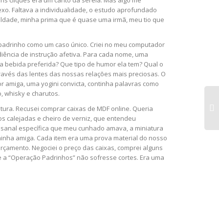
ns cliques era um canto da sereia. Mas algo me
o. Faltava a individualidade, o estudo aprofundado
culdade, minha prima que é quase uma irmã, meu tio que
 padrinho como um caso único. Criei no meu computador
ência de instrução afetiva. Para cada nome, uma
 bebida preferida? Que tipo de humor ela tem? Qual o
ravés das lentes das nossas relações mais preciosas. O
r amiga, uma yogini convicta, continha palavras como
, whisky e charutos.
tura. Recusei comprar caixas de MDF online. Queria
s calejadas e cheiro de verniz, que entendeu
esanal específica que meu cunhado amava, a miniatura
minha amiga. Cada item era uma prova material do nosso
 orçamento. Negociei o preço das caixas, comprei alguns
e a “Operação Padrinhos” não sofresse cortes. Era uma