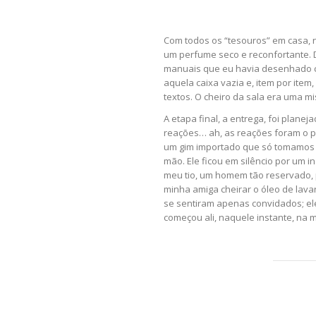
Com todos os “tesouros” em casa, 
um perfume seco e reconfortante. Do
manuais que eu havia desenhado c
aquela caixa vazia e, item por item
textos. O cheiro da sala era uma m
A etapa final, a entrega, foi plan
reações… ah, as reações foram o p
um gim importado que só tomamos e
mão. Ele ficou em silêncio por um i
meu tio, um homem tão reservado, 
minha amiga cheirar o óleo de lava
se sentiram apenas convidados; el
começou ali, naquele instante, na 