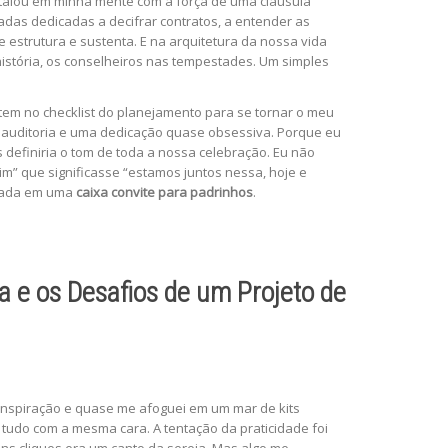
stalou em minha mente com a força de uma cláusula
das dedicadas a decifrar contratos, a entender as
 estrutura e sustenta. E na arquitetura da nossa vida
istória, os conselheiros nas tempestades. Um simples
tem no checklist do planejamento para se tornar o meu
a auditoria e uma dedicação quase obsessiva. Porque eu
definiria o tom de toda a nossa celebração. Eu não
im” que significasse “estamos juntos nessa, hoje e
izada em uma
caixa convite para padrinhos
.
 e os Desafios de um Projeto de
inspiração e quase me afoguei em um mar de kits
 tudo com a mesma cara. A tentação da praticidade foi