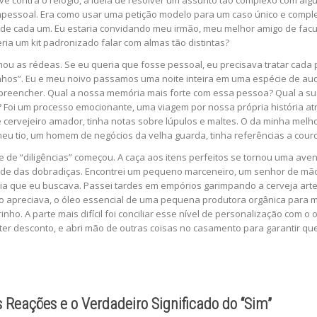
 contra o relógio, a ideia de resolver um assunto tão complexo com algu
essoal. Era como usar uma petição modelo para um caso único e complex
ia de cada um. Eu estaria convidando meu irmão, meu melhor amigo de fa
ia um kit padronizado falar com almas tão distintas?
u as rédeas. Se eu queria que fosse pessoal, eu precisava tratar cada
os”. Eu e meu noivo passamos uma noite inteira em uma espécie de audi
reencher. Qual a nossa memória mais forte com essa pessoa? Qual a sua
 Foi um processo emocionante, uma viagem por nossa própria história at
ervejeiro amador, tinha notas sobre lúpulos e maltes. O da minha melho
 meu tio, um homem de negócios da velha guarda, tinha referências a couro
de “diligências” começou. A caça aos itens perfeitos se tornou uma aven
idade das dobradiças. Encontrei um pequeno marceneiro, um senhor de mão
ia que eu buscava. Passei tardes em empórios garimpando a cerveja art
o apreciava, o óleo essencial de uma pequena produtora orgânica para 
nho. A parte mais difícil foi conciliar esse nível de personalização com o
ter desconto, e abri mão de outras coisas no casamento para garantir qu
Reações e o Verdadeiro Significado do “Sim”