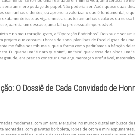
 “casamento” se tornou uma realidade em minha vida, uma certeza se in
ão seria um mero pedaço de papel. Não poderia ser. Após quase duas déca
es com unhas e dentes, eu aprendi a valorizar o que é fundamental, o que
 exatamente isso: as vigas mestras, as testemunhas oculares da nossa h
osse, parecia um descaso, uma falha processual imperdoável.
ieta e no meu coração grato, a “Operação Padrinhos”. Deixou de ser um i
Um projeto que consumiu horas de sono, planilhas de Excel dignas de um
nte me falha nos tribunais, que a forma como pediríamos a bênção deles 
ta. Eu queria um “é claro que sim”, um “sim” que viesse dos olhos, um “s
agnitude, era preciso construir uma argumentação irrefutável, material
ção: O Dossiê de Cada Convidado de Honra
rnadas modernas, com um erro. Mergulhei no mundo digital em busca de 
nte montadas, com gravatas borboleta, robes de cetim e mini espumantes,