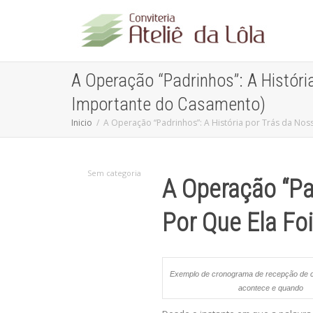
A Operação “Padrinhos”: A Históri
Importante do Casamento)
Inicio
A Operação “Padrinhos”: A História por Trás da Nos
Sem categoria
A Operação “Pad
Por Que Ela Fo
Exemplo de cronograma de recepção de 
acontece e quando