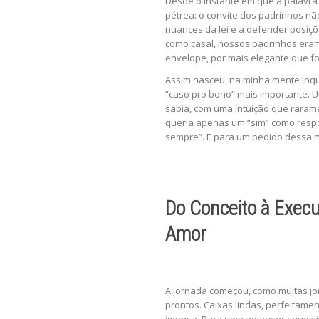
Desde o instante em que a palavra
pétrea: o convite dos padrinhos n
nuances da lei e a defender posiçõ
como casal, nossos padrinhos eram
envelope, por mais elegante que f
Assim nasceu, na minha mente inqu
“caso pro bono” mais importante. 
sabia, com uma intuição que rarame
queria apenas um “sim” como respos
sempre”. E para um pedido dessa m
Do Conceito à Execu
Amor
A jornada começou, como muitas jo
prontos. Caixas lindas, perfeitame