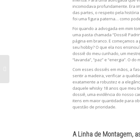
imensa. Para uma advogada que vive
incomodava profundamente. Era imp
das partes, o respeito pela histór
foi uma figura paterna… como poder
Foi quando a advogada em mim tomo
uma pasta chamada “Dossiê Padrinh
página em branco. E começamos a p
seu hobby? O que ela nos ensinou?
dossiê do meu cunhado, um mestre c
“lavanda”, “paz” e “energia”. O do
Com esses dossiês em mãos, a fase 
sentir a madeira, verificar a qual
exatamente a robustez e a elegânc
daquele whisky 18 anos que meu ti
dossiê, uma evidência do nosso cari
itens em maior quantidade para ob
questão de prioridade.
A Linha de Montagem, as 