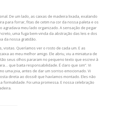
nal. De um lado, as caixas de madeira lixada, exalando
a para forrar, fitas de cetim na cor da nossa paleta e os
to agradava meu lado organizado. A sensação de pegar
concreto, uma fuga bem-vinda da abstração das leis e dos
ma da nossa gratidão.
, visitas. Queríamos ver o rosto de cada um. E as
ixa ao meu melhor amigo. Ele abriu, viu a miniatura de
ntão seus olhos pararam no pequeno texto que escrevi à
ara… que baita responsabilidade. É claro que sim”. Vi
o uma joia, antes de dar um sorriso emocionado. Vi
sposta direta ao dossiê que havíamos montado. Eles não
ma formalidade. Foi uma promessa. E nossa celebração
adeira.