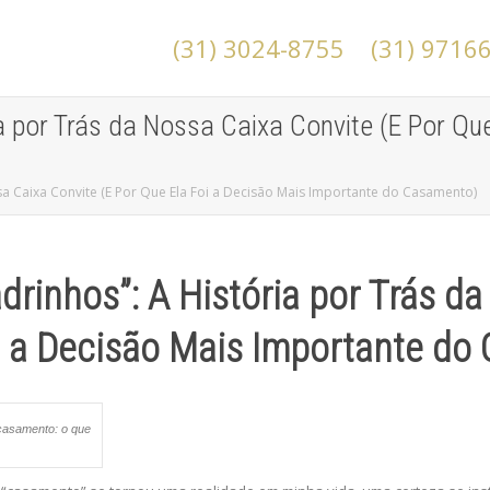
(31) 3024-8755
(31) 9716
a por Trás da Nossa Caixa Convite (E Por Qu
sa Caixa Convite (E Por Que Ela Foi a Decisão Mais Importante do Casamento)
rinhos”: A História por Trás da
i a Decisão Mais Importante do
casamento: o que