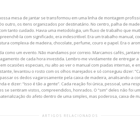
nossa mesa de jantar se transformou em uma linha de montagem profissio
 outro, os itens organizados por destinatário. No centro, palha de madeir
om tanto cuidado. Havia uma metodologia, um fluxo de trabalho que mui
, preenchê-la com significado, era indescritível. Era um trabalho manual, 
istura complexa de madeira, chocolate, perfume, couro e papel. Era o aro
ejada como um evento. Não mandamos por correio. Marcamos cafés, jantares
agamento de cada hora investida. Lembro-me vividamente de entregar a ca
m ocasiões especiais, riu alto ao ver o manual com piadas internas, e e
nstante, levantou o rosto com os olhos marejados e só conseguiu dizer: “C
passar os dedos vagarosamente pela caixa de madeira, analisando-a com
nda e dizer: “Isso é tão a gente”. Cada reação foi única, pessoal, uma re
es se sentiram vistos, compreendidos, honrados. O “sim” deles não foi u
materialização do afeto dentro de uma simples, mas poderosa, caixa de m
ARTIGOS RELACIONADOS