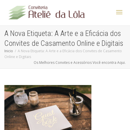
Altern
A Nova Etiqueta: A Arte e a Eficácia dos
Convites de Casamento Online e Digitais
Nave
Inicio
A Nova Etiqueta: A Arte e a Eficácia dos Convites de Casamento
Online e Digitais
Os Melhores Convites e Acessórios Você encontra Aqui.