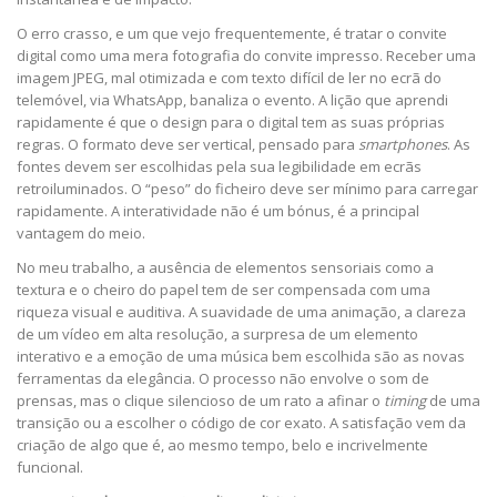
O erro crasso, e um que vejo frequentemente, é tratar o convite
digital como uma mera fotografia do convite impresso. Receber uma
imagem JPEG, mal otimizada e com texto difícil de ler no ecrã do
telemóvel, via WhatsApp, banaliza o evento. A lição que aprendi
rapidamente é que o design para o digital tem as suas próprias
regras. O formato deve ser vertical, pensado para
smartphones
. As
fontes devem ser escolhidas pela sua legibilidade em ecrãs
retroiluminados. O “peso” do ficheiro deve ser mínimo para carregar
rapidamente. A interatividade não é um bónus, é a principal
vantagem do meio.
No meu trabalho, a ausência de elementos sensoriais como a
textura e o cheiro do papel tem de ser compensada com uma
riqueza visual e auditiva. A suavidade de uma animação, a clareza
de um vídeo em alta resolução, a surpresa de um elemento
interativo e a emoção de uma música bem escolhida são as novas
ferramentas da elegância. O processo não envolve o som de
prensas, mas o clique silencioso de um rato a afinar o
timing
de uma
transição ou a escolher o código de cor exato. A satisfação vem da
criação de algo que é, ao mesmo tempo, belo e incrivelmente
funcional.