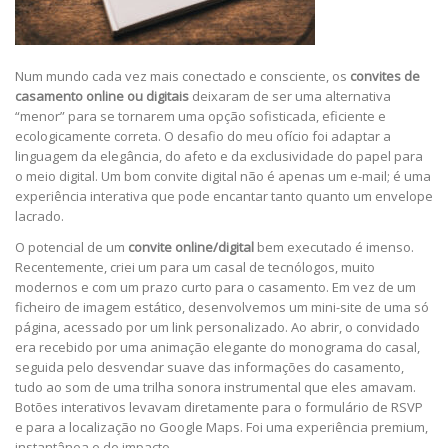
Num mundo cada vez mais conectado e consciente, os
convites de
casamento online ou digitais
deixaram de ser uma alternativa
“menor” para se tornarem uma opção sofisticada, eficiente e
ecologicamente correta. O desafio do meu ofício foi adaptar a
linguagem da elegância, do afeto e da exclusividade do papel para
o meio digital. Um bom convite digital não é apenas um e-mail; é uma
experiência interativa que pode encantar tanto quanto um envelope
lacrado.
O potencial de um
convite online/digital
bem executado é imenso.
Recentemente, criei um para um casal de tecnólogos, muito
modernos e com um prazo curto para o casamento. Em vez de um
ficheiro de imagem estático, desenvolvemos um mini-site de uma só
página, acessado por um link personalizado. Ao abrir, o convidado
era recebido por uma animação elegante do monograma do casal,
seguida pelo desvendar suave das informações do casamento,
tudo ao som de uma trilha sonora instrumental que eles amavam.
Botões interativos levavam diretamente para o formulário de RSVP
e para a localização no Google Maps. Foi uma experiência premium,
instantânea e de impacto.