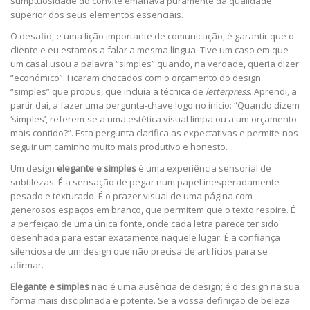
sumptuosidade do convite emanava puramente da qualidade
superior dos seus elementos essenciais.
O desafio, e uma lição importante de comunicação, é garantir que o
cliente e eu estamos a falar a mesma língua. Tive um caso em que
um casal usou a palavra “simples” quando, na verdade, queria dizer
“económico”. Ficaram chocados com o orçamento do design
“simples” que propus, que incluía a técnica de
letterpress
. Aprendi, a
partir daí, a fazer uma pergunta-chave logo no início: “Quando dizem
‘simples’, referem-se a uma estética visual limpa ou a um orçamento
mais contido?”. Esta pergunta clarifica as expectativas e permite-nos
seguir um caminho muito mais produtivo e honesto.
Um design
elegante e simples
é uma experiência sensorial de
subtilezas. É a sensação de pegar num papel inesperadamente
pesado e texturado. É o prazer visual de uma página com
generosos espaços em branco, que permitem que o texto respire. É
a perfeição de uma única fonte, onde cada letra parece ter sido
desenhada para estar exatamente naquele lugar. É a confiança
silenciosa de um design que não precisa de artifícios para se
afirmar.
Elegante e simples
não é uma ausência de design; é o design na sua
forma mais disciplinada e potente. Se a vossa definição de beleza