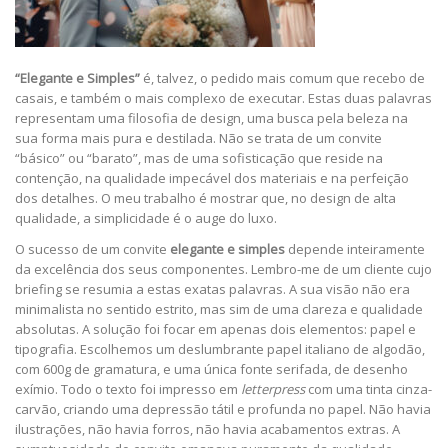
“Elegante e Simples”
é, talvez, o pedido mais comum que recebo de
casais, e também o mais complexo de executar. Estas duas palavras
representam uma filosofia de design, uma busca pela beleza na
sua forma mais pura e destilada. Não se trata de um convite
“básico” ou “barato”, mas de uma sofisticação que reside na
contenção, na qualidade impecável dos materiais e na perfeição
dos detalhes. O meu trabalho é mostrar que, no design de alta
qualidade, a simplicidade é o auge do luxo.
O sucesso de um convite
elegante e simples
depende inteiramente
da excelência dos seus componentes. Lembro-me de um cliente cujo
briefing se resumia a estas exatas palavras. A sua visão não era
minimalista no sentido estrito, mas sim de uma clareza e qualidade
absolutas. A solução foi focar em apenas dois elementos: papel e
tipografia. Escolhemos um deslumbrante papel italiano de algodão,
com 600g de gramatura, e uma única fonte serifada, de desenho
exímio. Todo o texto foi impresso em
letterpress
com uma tinta cinza-
carvão, criando uma depressão tátil e profunda no papel. Não havia
ilustrações, não havia forros, não havia acabamentos extras. A