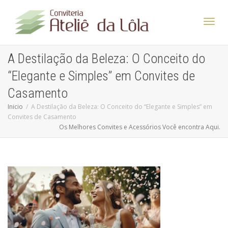
Altern
A Destilação da Beleza: O Conceito do
“Elegante e Simples” em Convites de
Nave
Casamento
Inicio
A Destilação da Beleza: O Conceito do “Elegante e Simples” em
Convites de Casamento
Os Melhores Convites e Acessórios Você encontra Aqui.