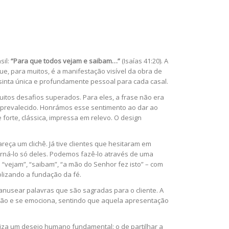
sil:
“Para que todos vejam e saibam…”
(Isaías 41:20). A
, para muitos, é a manifestação visível da obra de
e sinta única e profundamente pessoal para cada casal.
itos desafios superados. Para eles, a frase não era
ia prevalecido. Honrámos esse sentimento ao dar ao
forte, clássica, impressa em relevo. O design
reça um clichê. Já tive clientes que hesitaram em
orná-lo só deles. Podemos fazê-lo através de uma
 “vejam”, “saibam”, “a mão do Senhor fez isto” – com
olizando a fundação da fé.
anusear palavras que são sagradas para o cliente. A
são e se emociona, sentindo que aquela apresentação
iza um desejo humano fundamental: o de partilhar a