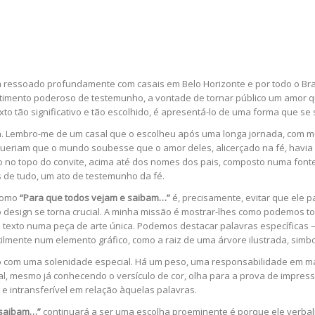
em ressoado profundamente com casais em Belo Horizonte e por todo o Bra
timento poderoso de testemunho, a vontade de tornar público um amor que
xto tão significativo e tão escolhido, é apresentá-lo de uma forma que s
ria. Lembro-me de um casal que o escolheu após uma longa jornada, com mu
es queriam que o mundo soubesse que o amor deles, alicerçado na fé, hav
 no topo do convite, acima até dos nomes dos pais, composto numa fonte 
 de tudo, um ato de testemunho da fé.
 como
“Para que todos vejam e saibam…”
é, precisamente, evitar que ele pa
 o design se torna crucial. A minha missão é mostrar-lhes como podemos t
 texto numa peça de arte única. Podemos destacar palavras específicas –
ilmente num elemento gráfico, como a raiz de uma árvore ilustrada, simb
ado com uma solenidade especial. Há um peso, uma responsabilidade em m
, mesmo já conhecendo o versículo de cor, olha para a prova de impres
e intransferível em relação àquelas palavras.
 saibam…”
continuará a ser uma escolha proeminente é porque ele verbal