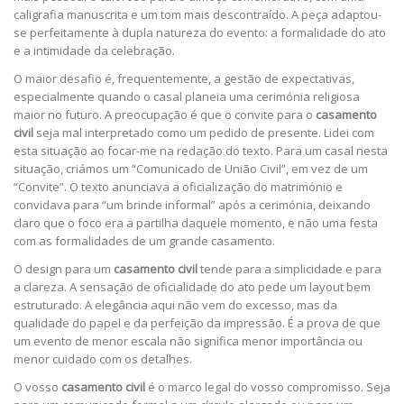
caligrafia manuscrita e um tom mais descontraído. A peça adaptou-
se perfeitamente à dupla natureza do evento: a formalidade do ato
e a intimidade da celebração.
O maior desafio é, frequentemente, a gestão de expectativas,
especialmente quando o casal planeia uma cerimónia religiosa
maior no futuro. A preocupação é que o convite para o
casamento
civil
seja mal interpretado como um pedido de presente. Lidei com
esta situação ao focar-me na redação do texto. Para um casal nesta
situação, criámos um “Comunicado de União Civil”, em vez de um
“Convite”. O texto anunciava a oficialização do matrimónio e
convidava para “um brinde informal” após a cerimónia, deixando
claro que o foco era a partilha daquele momento, e não uma festa
com as formalidades de um grande casamento.
O design para um
casamento civil
tende para a simplicidade e para
a clareza. A sensação de oficialidade do ato pede um layout bem
estruturado. A elegância aqui não vem do excesso, mas da
qualidade do papel e da perfeição da impressão. É a prova de que
um evento de menor escala não significa menor importância ou
menor cuidado com os detalhes.
O vosso
casamento civil
é o marco legal do vosso compromisso. Seja