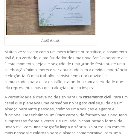
Ateliê da Lola
Muitas vezes visto como um mero trâmite burocrático, o
casamento
civil
é, na verdade, o ato fundador de uma nova família perante a lei.
E este momento, seja ele seguido de uma grande festa ou de uma
celebração íntima, merece ser anunciado com a devida importância
e elegância. O meu trabalho consiste em criar convites e
comunicados para esta ocasião, tratando-a com a seriedade que
ela representa, mas com a alegria que ela inspira.
A versatilidade é chave no design para um
casamento civil
. Para um
casal que planeava uma cerimónia no registo civil seguida de um
almoço para vinte pessoas, criámos uma solução elegante e
funcional. Desenhámos um único cartão, de formato mais pequeno
e impressão frente e verso. De um lado, o comunicado formal da
união civil, com uma tipografia limpa e sóbria. Do outro, um convite
mais pessoal e caloroso para o almoço comemorativo, com uma