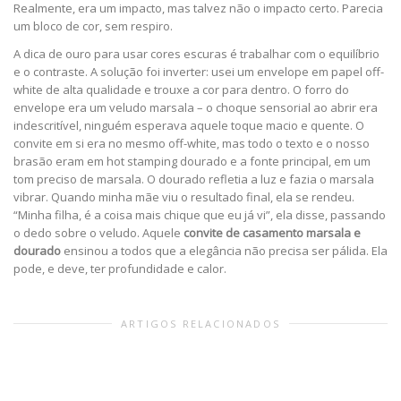
Realmente, era um impacto, mas talvez não o impacto certo. Parecia
um bloco de cor, sem respiro.
A dica de ouro para usar cores escuras é trabalhar com o equilíbrio
e o contraste. A solução foi inverter: usei um envelope em papel off-
white de alta qualidade e trouxe a cor para dentro. O forro do
envelope era um veludo marsala – o choque sensorial ao abrir era
indescritível, ninguém esperava aquele toque macio e quente. O
convite em si era no mesmo off-white, mas todo o texto e o nosso
brasão eram em hot stamping dourado e a fonte principal, em um
tom preciso de marsala. O dourado refletia a luz e fazia o marsala
vibrar. Quando minha mãe viu o resultado final, ela se rendeu.
“Minha filha, é a coisa mais chique que eu já vi”, ela disse, passando
o dedo sobre o veludo. Aquele
convite de casamento marsala e
dourado
ensinou a todos que a elegância não precisa ser pálida. Ela
pode, e deve, ter profundidade e calor.
ARTIGOS RELACIONADOS