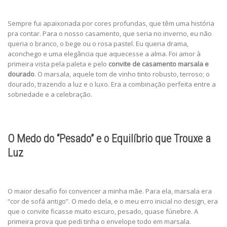
Sempre fui apaixonada por cores profundas, que têm uma história
pra contar. Para o nosso casamento, que seria no inverno, eu não
queria o branco, o bege ou o rosa pastel. Eu queria drama,
aconchego e uma elegância que aquecesse a alma. Foi amor à
primeira vista pela paleta e pelo
convite de casamento marsala e
dourado
. O marsala, aquele tom de vinho tinto robusto, terroso; o
dourado, trazendo a luz e o luxo. Era a combinação perfeita entre a
sobriedade e a celebração.
O Medo do “Pesado” e o Equilíbrio que Trouxe a
Luz
O maior desafio foi convencer a minha mãe. Para ela, marsala era
“cor de sofá antigo”. O medo dela, e o meu erro inicial no design, era
que o convite ficasse muito escuro, pesado, quase fúnebre. A
primeira prova que pedi tinha o envelope todo em marsala.