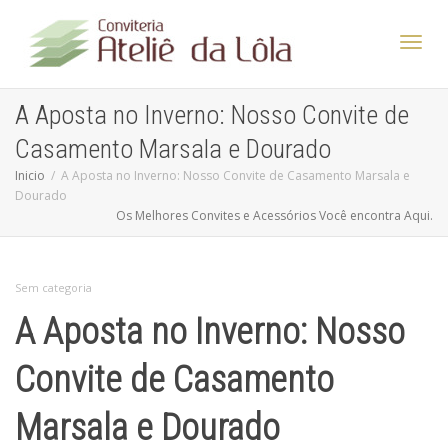
Altern
A Aposta no Inverno: Nosso Convite de
Casamento Marsala e Dourado
Nave
Inicio
A Aposta no Inverno: Nosso Convite de Casamento Marsala e
Dourado
Os Melhores Convites e Acessórios Você encontra Aqui.
Sem categoria
A Aposta no Inverno: Nosso
Convite de Casamento
Marsala e Dourado