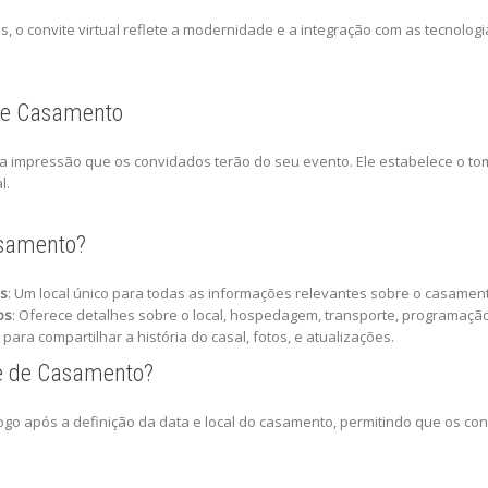
 o convite virtual reflete a modernidade e a integração com as tecnologia
 de Casamento
ra impressão que os convidados terão do seu evento. Ele estabelece o t
l.
asamento?
es
: Um local único para todas as informações relevantes sobre o casamen
os
: Oferece detalhes sobre o local, hospedagem, transporte, programaçã
 para compartilhar a história do casal, fotos, e atualizações.
te de Casamento?
 logo após a definição da data e local do casamento, permitindo que os 