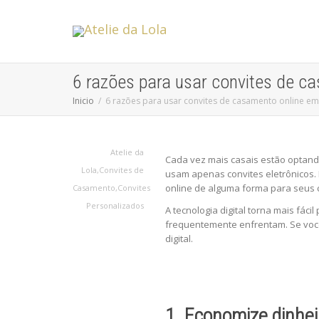
6 razões para usar convites de c
Inicio
6 razões para usar convites de casamento online e
Atelie da
Cada vez mais casais estão optand
Lola
,
Convites de
usam apenas convites eletrônicos. 
online de alguma forma para seus
Casamento
,
Convites
Personalizados
A tecnologia digital torna mais f
frequentemente enfrentam. Se você
digital.
1. Economize dinhei