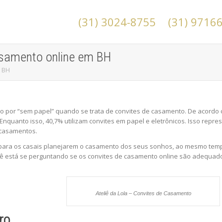
(31) 3024-8755
(31) 9716
asamento online em BH
m BH
o por “sem papel” quando se trata de convites de casamento. De acordo 
Enquanto isso, 40,7% utilizam convites em papel e eletrônicos. Isso repr
 casamentos.
ácil para os casais planejarem o casamento dos seus sonhos, ao mesmo t
 está se perguntando se os convites de casamento online são adequados 
Ateliê da Lola – Convites de Casamento
ro