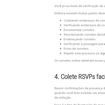
Você já viu listas de verificação 
Embora existam muitas partes div
Coletando endereços de co
Verificando endereços de c
Encomendar convites
Reordenando convites devid
Endereçando convites
Verificando a postagem par
Envio de convites
Repetir este processo se alg
Os convites online eliminam esses
4. Colete RSVPs fac
Reunir confirmações de presença d
quando você tiver incluído um env
de refeição.
Esse é o tipo de frustração de qu