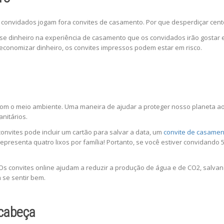
 os convidados jogam fora convites de casamento. Por que desperdiçar cent
esse dinheiro na experiência de casamento que os convidados irão gosta
 economizar dinheiro, os convites impressos podem estar em risco.
om o meio ambiente. Uma maneira de ajudar a proteger nosso planeta ao
nitários.
nvites pode incluir um cartão para salvar a data, um
convite de casamen
epresenta quatro lixos por família! Portanto, se você estiver convidando 5
s convites online ajudam a reduzir a produção de água e de CO2, salvand
se sentir bem.
 cabeça