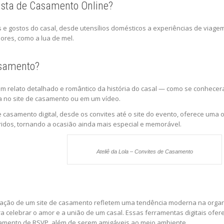
ista de Casamento Online?
 e gostos do casal, desde utensílios domésticos a experiências de viage
ores, como a lua de mel.
asamento?
um relato detalhado e romântico da história do casal — como se conhec
 no site de casamento ou em um vídeo.
asamento digital, desde os convites até o site do evento, oferece uma o
ridos, tornando a ocasião ainda mais especial e memorável.
Ateliê da Lola – Convites de Casamento
criação de um site de casamento refletem uma tendência moderna na organ
celebrar o amor e a união de um casal. Essas ferramentas digitais ofere
nciamento de RSVP, além de serem amigáveis ao meio ambiente.