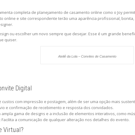
rramenta completa de planejamento de casamento online como o Joy permi
o online e site correspondente terão uma aparência profissional, bonita,
signer.
design ou escolher um novo sempre que desejar. Esse é um grande benefíc
e quiser.
Ateliê da Lola – Convites de Casamento
nvite Digital
z custos com impressão e postagem, além de ser uma opção mais sustent
nvio e confirmação de recebimento e resposta dos convidados.
a ampla gama de designs e a inclusão de elementos interativos, como mús
: Facilita a comunicação de qualquer alteração nos detalhes do evento.
 Virtual?