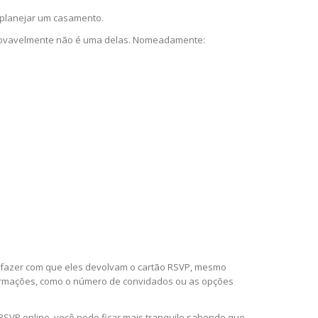
a planejar um casamento.
provavelmente não é uma delas. Nomeadamente:
a fazer com que eles devolvam o cartão RSVP, mesmo
formações, como o número de convidados ou as opções
RSVP online, você pode ficar mais tranquilo sabendo que