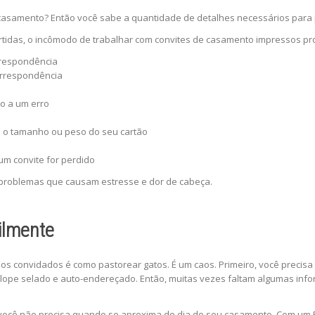
de casamento? Então você sabe a quantidade de detalhes necessários par
ertidas, o incômodo de trabalhar com convites de casamento impressos 
rrespondência
orrespondência
o a um erro
a o tamanho ou peso do seu cartão
um convite for perdido
 problemas que causam estresse e dor de cabeça.
ilmente
os convidados é como pastorear gatos. É um caos. Primeiro, você precis
elope selado e auto-endereçado. Então, muitas vezes faltam algumas in
e você não precisa quando se aproxima do dia do seu casamento. Com um 