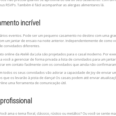
seus RSVPs. Também é fácil acompanhar as alergias alimentares lá.
mento incrível
ários eventos. Pode ser um pequeno casamento no destino com uma grand
com um jantar de ensaio na noite anterior. Independentemente de como 
 de convidados diferentes.
to online da Ateliê da Lola são projetados para o casal moderno. Por e
a você a gerenciar de forma privada a lista de convidados para um jant
rar em contato facilmente com os convidados que ainda não confirmara
m todos os seus convidados vão adorar a capacidade de Joy de enviar um
s que os levarão à pista de dança! Os casais podem até enviar atualizaçõ
nline uma ferramenta de comunicação útil.
profissional
ocê ama o tema floral, clássico, rústico ou metálico? Ou você se sente ma